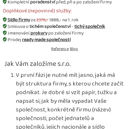
Kompletní
poradenství
před, při a po založení firmy
Doplňkové (nepovinné) služby:
Sídlo firmy
za
2376,-
1888,- na 1. rok
Smlouva o
tichém společenství
-
tichý společník
Jmenování
prokury
po založení firmy
Prodej
ready made společností
Reference
Blog
Jak Vám založíme s.r.o.
V první fázi je nutné mít jasno, jaká má
být struktura firmy, s kterou chcete začít
podnikat. Je dobré si vzít papír, tužku a
napsat si, jak by měla vypadat Vaše
společnost, konkrétně firmu (název)
společnosti, počet jednatelů a
společníků, jejich nacionále a sídlo