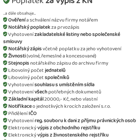
Poplatek
za výpis z KN
...a dále obsahuje...
Ověření
a schválení názvu firmy notářem
Notářský poplatek
za prvozápis
Vyhotovení
zakladatelské listiny nebo společenské
smlouvy
Notářský zápis
včetně poplatku za jeho vyhotovení
Živnosti
(volné, řemeslné a koncesované)
Stejnopis
notářského zápisu do archivu firmy
Libovolný počet
jednatelů
Libovolný počet
společníků
Vyhotovení
souhlasu s umístěním sídla
Vyhotovení
všech
potřebných dokumentů
Základní kapitál
20000,- Kč, nebo vlastní
Notifikace
o jednotlivých krocích založení s.r.o.
Přidělení
IČO
Vyhotovení
reg. souboru k dani z příjmu právnických osob
Elektronický
výpis z obchodního rejstříku
Elektronický
výpis z živnostenského rejstříku