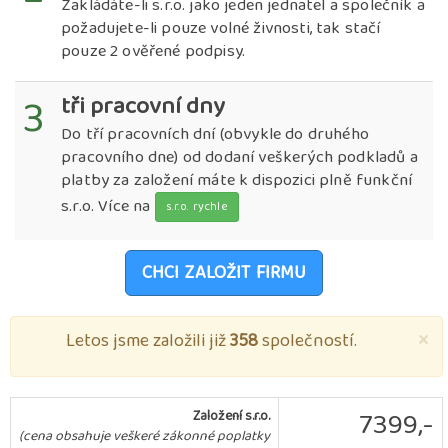
Zakládáte-li s.r.o. jako jeden jednatel a společník a
požadujete-li pouze volné živnosti, tak stačí
pouze 2 ověřené podpisy.
3
tři pracovní dny
Do tří pracovních dní (obvykle do druhého
pracovního dne) od dodaní veškerých podkladů a
platby za založení máte k dispozici plně funkční
s.r.o. Více na
s.r.o. rychle
CHCI ZALOŽIT FIRMU
×
Letos jsme založili již
358
společností.
7399,-
Založení s.r.o.
(cena obsahuje veškeré zákonné poplatky