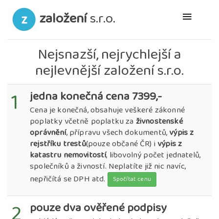
založení
s.r.o.
Nejsnazší, nejrychlejší a
nejlevnější založení s.r.o.
1
jedna konečná cena 7399,-
Cena je konečná, obsahuje veškeré zákonné
poplatky včetně poplatku za
živnostenské
oprávnění
, přípravu všech dokumentů,
výpis z
rejstříku trestů
(pouze občané ČR) i
výpis z
katastru nemovitostí
, libovolný počet jednatelů,
společníků a živností. Neplatíte již nic navíc,
nepřičítá se DPH atd.
Spočítat cenu
2
pouze dva ověřené podpisy