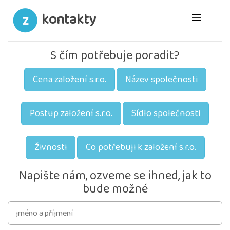
kontakty
S čím potřebuje poradit?
Cena založení s.r.o.
Název společnosti
Postup založení s.r.o.
Sídlo společnosti
Živnosti
Co potřebuji k založení s.r.o.
Napište nám, ozveme se ihned, jak to
bude možné