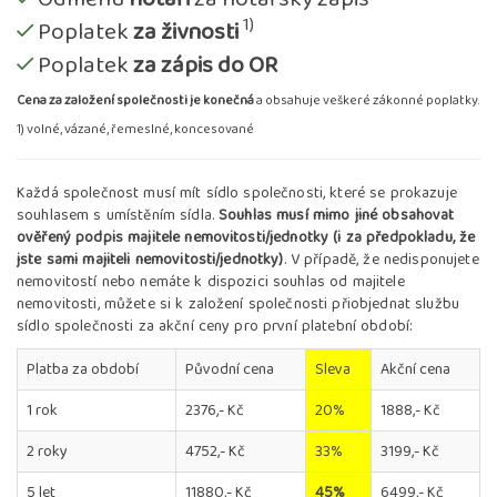
1)
Poplatek
za živnosti
Poplatek
za zápis do OR
Cena za založení společnosti je konečná
a obsahuje veškeré zákonné poplatky.
1) volné, vázané, řemeslné, koncesované
Každá společnost musí mít sídlo společnosti, které se prokazuje
souhlasem s umístěním sídla.
Souhlas musí mimo jiné obsahovat
ověřený podpis majitele nemovitosti/jednotky (i za předpokladu, že
jste sami majiteli nemovitosti/jednotky)
. V případě, že nedisponujete
nemovitostí nebo nemáte k dispozici souhlas od majitele
nemovitosti, můžete si k založení společnosti přiobjednat službu
sídlo společnosti za akční ceny pro první platební období:
Platba za období
Původní cena
Sleva
Akční cena
1 rok
2376,- Kč
20%
1888,- Kč
2 roky
4752,- Kč
33%
3199,- Kč
5 let
11880,- Kč
45%
6499,- Kč