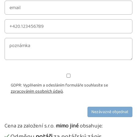
GDPR: Vyplňením a odesláním formuláře souhlasíte se
zpracováním osobních údajů
.
Nezávazně objednat
Cena za založení s.r.o.
mimo jiné
obsahuje:
Odměnu
notáři
za notářský zápis