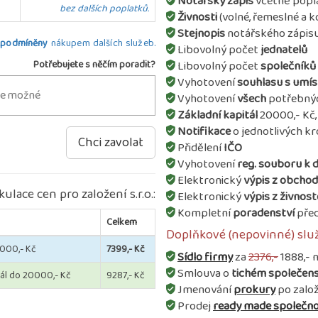
Notářský zápis
včetně popla
bez dalších poplatků.
Živnosti
(volné, řemeslné a 
Stejnopis
notářského zápisu
 podmíněny
nákupem dalších služeb.
Libovolný počet
jednatelů
Potřebujete s něčím poradit?
Libovolný počet
společníků
Vyhotovení
souhlasu s umís
Vyhotovení
všech
potřebný
Základní kapitál
20000,- Kč,
Notifikace
o jednotlivých kro
Chci zavolat
Přidělení
IČO
Vyhotovení
reg. souboru k 
Elektronický
výpis z obchod
ulace cen pro založení s.r.o.:
Elektronický
výpis z živnos
Kompletní
poradenství
před
Celkem
Doplňkové (nepovinné) slu
0000,- Kč
7399,- Kč
Sídlo firmy
za
2376,-
1888,- n
Smlouva o
tichém společens
itál do 20000,- Kč
9287,- Kč
Jmenování
prokury
po založ
Prodej
ready made společno