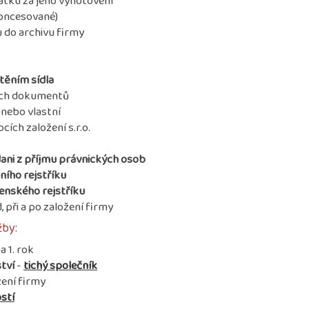
tku za jeho vyhotovení
koncesované)
 do archivu firmy
těním sídla
ch dokumentů
 nebo vlastní
cích založení s.r.o.
dani z příjmu právnických osob
ního rejstříku
tenského rejstříku
, při a po založení firmy
žby:
a 1. rok
tví
-
tichý společník
ení firmy
stí