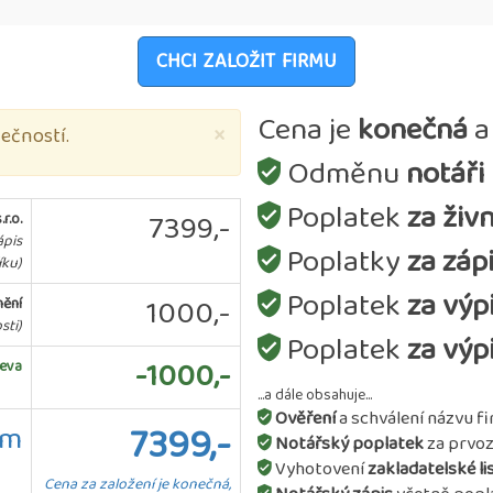
CHCI ZALOŽIT FIRMU
Cena je
konečná
a
×
ečností.
Odměnu
notáři
Poplatek
za živ
7399,-
r.o.
ápis
Poplatky
za záp
íku)
Poplatek
za výp
1000,-
nění
sti)
Poplatek
za výp
-1000,-
eva
...a dále obsahuje...
Ověření
a schválení názvu f
em
7399,-
Notářský poplatek
za prvoz
Vyhotovení
zakladatelské l
Cena za založení je konečná,