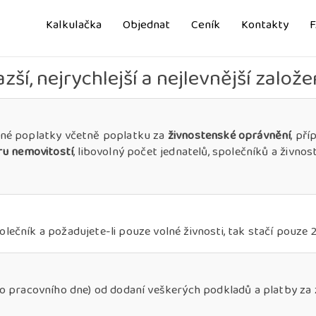
Kalkulačka
Objednat
Ceník
Kontakty
zší, nejrychlejší a nejlevnější založení
nné poplatky včetně poplatku za
živnostenské oprávnění
, př
ru nemovitostí
, libovolný počet jednatelů, společníků a živnost
společník a požadujete-li pouze volné živnosti, tak stačí pouze
o pracovního dne) od dodaní veškerých podkladů a platby za za