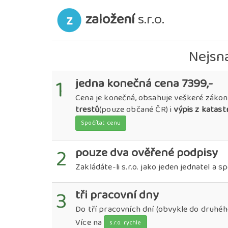
založení
s.r.o.
Nejsna
1
jedna konečná cena 7399,-
Cena je konečná, obsahuje veškeré záko
trestů
(pouze občané ČR) i
výpis z katast
Spočítat cenu
2
pouze dva ověřené podpisy
Zakládáte-li s.r.o. jako jeden jednatel a 
3
tři pracovní dny
Do tří pracovních dní (obvykle do druhéh
Více na
s.r.o. rychle