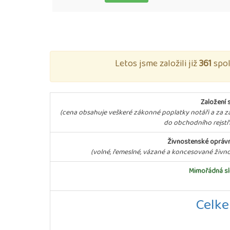
Letos jsme založili již
361
spol
Založení s.
(cena obsahuje veškeré zákonné poplatky notáři a za z
do obchodního rejstř
Živnostenské opráv
(volné, řemeslné, vázané a koncesované živno
Mimořádná sl
Celk