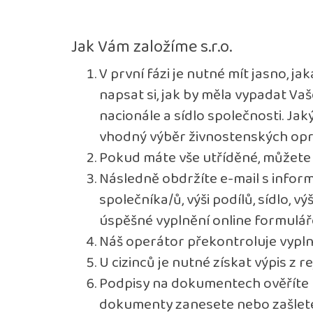
Jak Vám založíme s.r.o.
V první fázi je nutné mít jasno, ja
napsat si, jak by měla vypadat Vaš
nacionále a sídlo společnosti. Jak
vhodný výběr živnostenských opráv
Pokud máte vše utříděné, můžete
Následně obdržíte e-mail s inform
společníka/ů, výši podílů, sídlo, 
úspěšné vyplnění online formulář
Náš operátor překontroluje vypln
U cizinců je nutné získat výpis z r
Podpisy na dokumentech ověříte n
dokumenty zanesete nebo zašlete