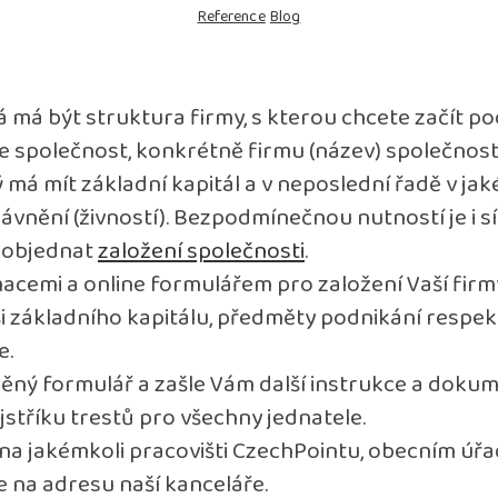
Reference
Blog
ká má být struktura firmy, s kterou chcete začít pod
e společnost, konkrétně firmu (název) společnosti,
ý má mít základní kapitál a v neposlední řadě v ja
nění (živností). Bezpodmínečnou nutností je i sí
 objednat
založení společnosti
.
acemi a online formulářem pro založení Vaší firmy.
výši základního kapitálu, předměty podnikání respek
e.
ěný formulář a zašle Vám další instrukce a dokum
ejstříku trestů pro všechny jednatele.
a jakémkoli pracovišti CzechPointu, obecním úřa
 na adresu naší kanceláře.