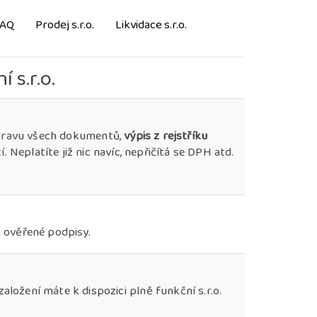
FAQ
Prodej s.r.o.
Likvidace s.r.o.
 s.r.o.
ípravu všech dokumentů,
výpis z rejstříku
í. Neplatíte již nic navíc, nepřičítá se DPH atd.
 2 ověřené podpisy.
ložení máte k dispozici plně funkční s.r.o.