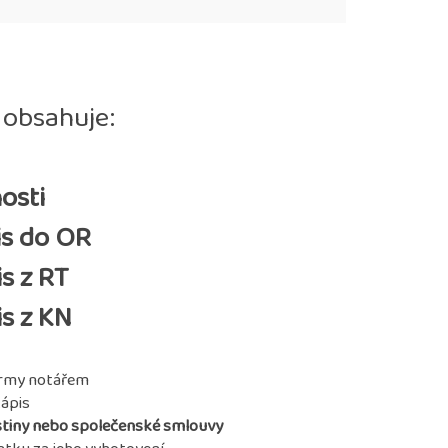
 obsahuje:
nosti
is do OR
is z RT
is z KN
irmy notářem
ápis
istiny nebo společenské smlouvy