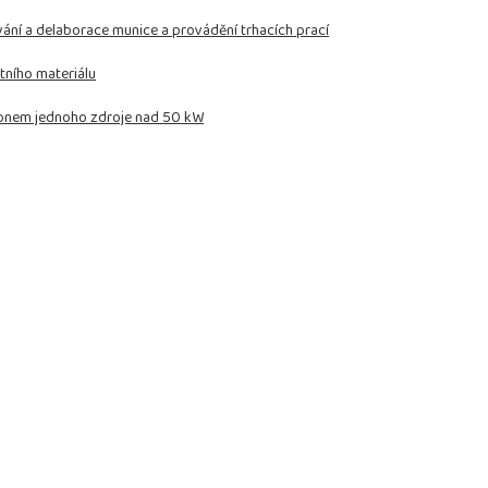
vání a delaborace munice a provádění trhacích prací
tního materiálu
výkonem jednoho zdroje nad 50 kW