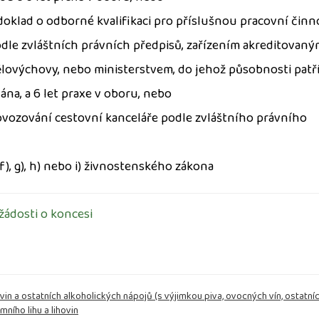
 doklad o odborné kvalifikaci pro příslušnou pracovní činn
dle zvláštních právních předpisů, zařízením akreditovaný
tělovýchovy, nebo ministerstvem, do jehož působnosti patř
ána, a 6 let praxe v oboru, nebo
rovozování cestovní kanceláře podle zvláštního právního
, f), g), h) nebo i) živnostenského zákona
 žádosti o koncesi
ovin a ostatních alkoholických nápojů (s výjimkou piva, ovocných vín, ostatn
ního lihu a lihovin