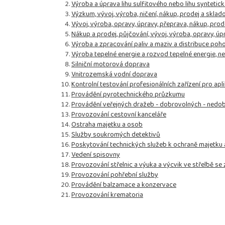
Výroba a úprava lihu sulfitového nebo lihu syntetic
Výzkum, vývoj, výroba, ničení, nákup, prodej a skl
Vývoj, výroba, opravy, úpravy, přeprava, nákup, prod
Nákup a prodej, půjčování, vývoj, výroba, opravy, ú
Výroba a zpracování paliv a maziv a distribuce po
Výroba tepelné energie a rozvod tepelné energie, n
Silniční motorová doprava
Vnitrozemská vodní doprava
Kontrolní testování profesionálních zařízení pro apl
Provádění pyrotechnického průzkumu
Provádění veřejných dražeb - dobrovolných - nedo
Provozování cestovní kanceláře
Ostraha majetku a osob
Služby soukromých detektivů
Poskytování technických služeb k ochraně majetku
Vedení spisovny
Provozování střelnic a výuka a výcvik ve střelbě se 
Provozování pohřební služby
Provádění balzamace a konzervace
Provozování krematoria