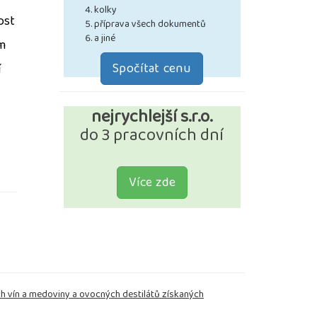
kolky
ost
příprava všech dokumentů
a jiné
m
Spočítat cenu
í
nejrychlejší s.r.o.
do 3 pracovních dní
Více zde
ích vín a medoviny a ovocných destilátů získaných