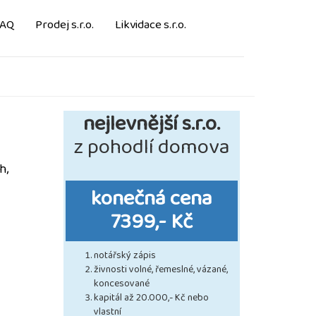
FAQ
Prodej s.r.o.
Likvidace s.r.o.
nejlevnější s.r.o.
z pohodlí domova
h,
konečná cena
7399,- Kč
notářský zápis
živnosti volné, řemeslné, vázané,
koncesované
kapitál až 20.000,- Kč nebo
vlastní