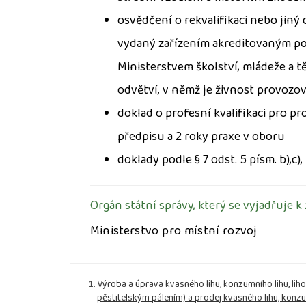
osvědčení o rekvalifikaci nebo jiný
vydaný zařízením akreditovaným po
Ministerstvem školství, mládeže a 
odvětví, v němž je živnost provozov
doklad o profesní kvalifikaci pro p
předpisu a 2 roky praxe v oboru
doklady podle § 7 odst. 5 písm. b),c)
Orgán státní správy, který se vyjadřuje k
Ministerstvo pro místní rozvoj
Výroba a úprava kvasného lihu, konzumního lihu, lih
pěstitelským pálením) a prodej kvasného lihu, konzum