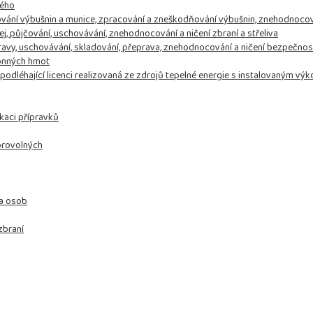
kého
adování výbušnin a munice, zpracování a zneškodňování výbušnin, znehodnoco
ej, půjčování, uschovávání, znehodnocování a ničení zbraní a střeliva
pravy, uschovávání, skladování, přeprava, znehodnocování a ničení bezpečnos
honných hmot
epodléhající licenci realizovaná ze zdrojů tepelné energie s instalovaným 
ikaci přípravků
brovolných
 a osob
zbraní