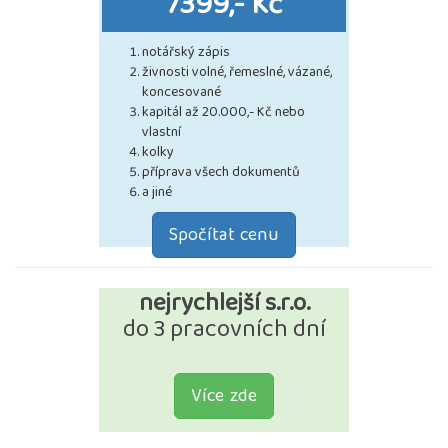
7399,- Kč
notářský zápis
živnosti volné, řemeslné, vázané,
koncesované
kapitál až 20.000,- Kč nebo
vlastní
kolky
příprava všech dokumentů
a jiné
Spočítat cenu
nejrychlejší s.r.o.
do 3 pracovních dní
Více zde