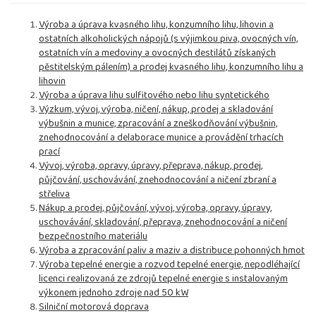
Výroba a úprava kvasného lihu, konzumního lihu, lihovin a
ostatních alkoholických nápojů (s výjimkou piva, ovocných vín,
ostatních vín a medoviny a ovocných destilátů získaných
pěstitelským pálením) a prodej kvasného lihu, konzumního lihu a
lihovin
Výroba a úprava lihu sulfitového nebo lihu syntetického
Výzkum, vývoj, výroba, ničení, nákup, prodej a skladování
výbušnin a munice, zpracování a zneškodňování výbušnin,
znehodnocování a delaborace munice a provádění trhacích
prací
Vývoj, výroba, opravy, úpravy, přeprava, nákup, prodej,
půjčování, uschovávání, znehodnocování a ničení zbraní a
střeliva
Nákup a prodej, půjčování, vývoj, výroba, opravy, úpravy,
uschovávání, skladování, přeprava, znehodnocování a ničení
bezpečnostního materiálu
Výroba a zpracování paliv a maziv a distribuce pohonných hmot
Výroba tepelné energie a rozvod tepelné energie, nepodléhající
licenci realizovaná ze zdrojů tepelné energie s instalovaným
výkonem jednoho zdroje nad 50 kW
Silniční motorová doprava