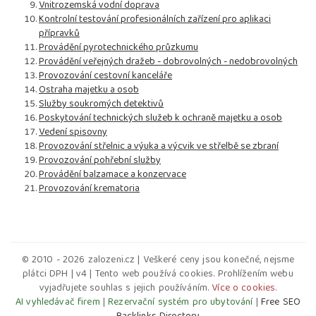
Vnitrozemská vodní doprava
Kontrolní testování profesionálních zařízení pro aplikaci
přípravků
Provádění pyrotechnického průzkumu
Provádění veřejných dražeb - dobrovolných - nedobrovolných
Provozování cestovní kanceláře
Ostraha majetku a osob
Služby soukromých detektivů
Poskytování technických služeb k ochraně majetku a osob
Vedení spisovny
Provozování střelnic a výuka a výcvik ve střelbě se zbraní
Provozování pohřební služby
Provádění balzamace a konzervace
Provozování krematoria
© 2010 - 2026 zalozeni.cz | Veškeré ceny jsou konečné, nejsme
plátci DPH | v4 | Tento web používá cookies. Prohlížením webu
vyjadřujete souhlas s jejich používáním.
Více o cookies
.
AI vyhledávač firem
|
Rezervační systém pro ubytování
|
Free SEO