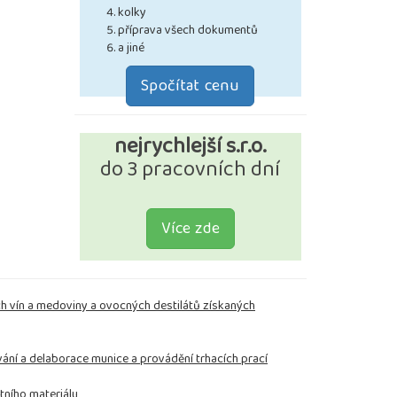
kolky
příprava všech dokumentů
a jiné
Spočítat cenu
nejrychlejší s.r.o.
do 3 pracovních dní
Více zde
ích vín a medoviny a ovocných destilátů získaných
vání a delaborace munice a provádění trhacích prací
tního materiálu