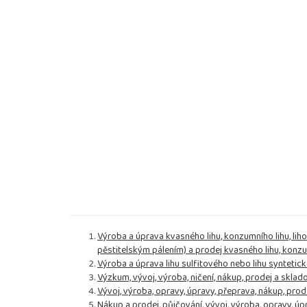
Výroba a úprava kvasného lihu, konzumního lihu, lih
pěstitelským pálením) a prodej kvasného lihu, konzum
Výroba a úprava lihu sulfitového nebo lihu syntetic
Výzkum, vývoj, výroba, ničení, nákup, prodej a skl
Vývoj, výroba, opravy, úpravy, přeprava, nákup, prod
Nákup a prodej, půjčování, vývoj, výroba, opravy, ú