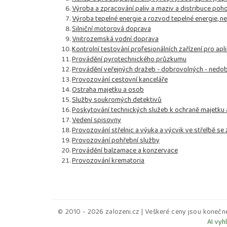
Výroba a zpracování paliv a maziv a distribuce po
Výroba tepelné energie a rozvod tepelné energie, n
Silniční motorová doprava
Vnitrozemská vodní doprava
Kontrolní testování profesionálních zařízení pro apl
Provádění pyrotechnického průzkumu
Provádění veřejných dražeb - dobrovolných - nedo
Provozování cestovní kanceláře
Ostraha majetku a osob
Služby soukromých detektivů
Poskytování technických služeb k ochraně majetku
Vedení spisovny
Provozování střelnic a výuka a výcvik ve střelbě se 
Provozování pohřební služby
Provádění balzamace a konzervace
Provozování krematoria
© 2010 - 2026 zalozeni.cz | Veškeré ceny jsou konečné
AI vyh