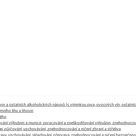
ovin a ostatních alkoholických nápojů (s výjimkou piva, ovocných vín, ostatn
ního lihu a lihovin
kého
adování výbušnin a munice, zpracování a zneškodňování výbušnin, znehodnoco
ej, půjčování, uschovávání, znehodnocování a ničení zbraní a střeliva
pravy, uschovávání, skladování, přeprava, znehodnocování a ničení bezpečnos