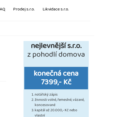
FAQ
Prodej s.r.o.
Likvidace s.r.o.
nejlevnější s.r.o.
z pohodlí domova
konečná cena
7399,- Kč
notářský zápis
živnosti volné, řemeslné, vázané,
koncesované
kapitál až 20.000,- Kč nebo
vlastní