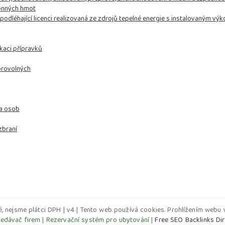
honných hmot
epodléhající licenci realizovaná ze zdrojů tepelné energie s instalovaným 
ikaci přípravků
brovolných
 a osob
zbraní
, nejsme plátci DPH | v4 | Tento web používá cookies. Prohlížením webu v
ledávač firem
|
Rezervační systém pro ubytování
|
Free SEO Backlinks Di