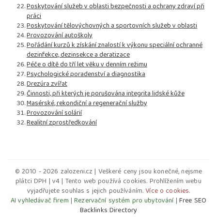
Poskytování služeb v oblasti bezpečnosti a ochrany zdraví při
práci
Poskytování tělovýchovných a sportovních služeb v oblasti
Provozování autoškoly
Pořádání kurzů k získání znalostí k výkonu speciální ochranné
dezinfekce, dezinsekce a deratizace
Péče o dítě do tří let věku v denním režimu
Psychologické poradenství a diagnostika
Drezúra zvířat
Činnosti, při kterých je porušována integrita lidské kůže
Masérské, rekondiční a regenerační služby
Provozování solárií
Realitní zprostředkování
© 2010 - 2026 zalozeni.cz | Veškeré ceny jsou konečné, nejsme
plátci DPH | v4 | Tento web používá cookies. Prohlížením webu
vyjadřujete souhlas s jejich používáním.
Více o cookies
.
AI vyhledávač firem
|
Rezervační systém pro ubytování
|
Free SEO
Backlinks Directory