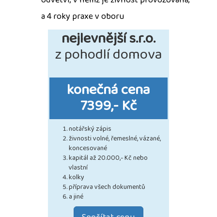
odvětví, v němž je živnost provozována,
a 4 roky praxe v oboru
nejlevnější s.r.o.
z pohodlí domova
konečná cena
7399,- Kč
notářský zápis
živnosti volné, řemeslné, vázané,
koncesované
kapitál až 20.000,- Kč nebo
vlastní
kolky
příprava všech dokumentů
a jiné