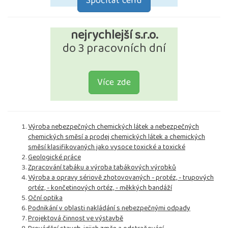
Spočítat cenu
nejrychlejší s.r.o.
do 3 pracovních dní
Více zde
Výroba nebezpečných chemických látek a nebezpečných
chemických směsí a prodej chemických látek a chemických
směsí klasifikovaných jako vysoce toxické a toxické
Geologické práce
Zpracování tabáku a výroba tabákových výrobků
Výroba a opravy sériově zhotovovaných - protéz, - trupových
ortéz, - končetinových ortéz, - měkkých bandáží
Oční optika
Podnikání v oblasti nakládání s nebezpečnými odpady
Projektová činnost ve výstavbě