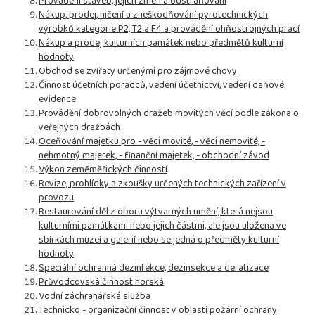
Provádění staveb, jejich změn a odstraňování
Nákup, prodej, ničení a zneškodňování pyrotechnických
výrobků kategorie P2, T2 a F4 a provádění ohňostrojných prací
Nákup a prodej kulturních památek nebo předmětů kulturní
hodnoty
Obchod se zvířaty určenými pro zájmové chovy
Činnost účetních poradců, vedení účetnictví, vedení daňové
evidence
Provádění dobrovolných dražeb movitých věcí podle zákona o
veřejných dražbách
Oceňování majetku pro - věci movité, - věci nemovité, -
nehmotný majetek, - finanční majetek, - obchodní závod
Výkon zeměměřických činností
Revize, prohlídky a zkoušky určených technických zařízení v
provozu
Restaurování děl z oboru výtvarných umění, která nejsou
kulturními památkami nebo jejich částmi, ale jsou uložena ve
sbírkách muzeí a galerií nebo se jedná o předměty kulturní
hodnoty
Speciální ochranná dezinfekce, dezinsekce a deratizace
Průvodcovská činnost horská
Vodní záchranářská služba
Technicko - organizační činnost v oblasti požární ochrany