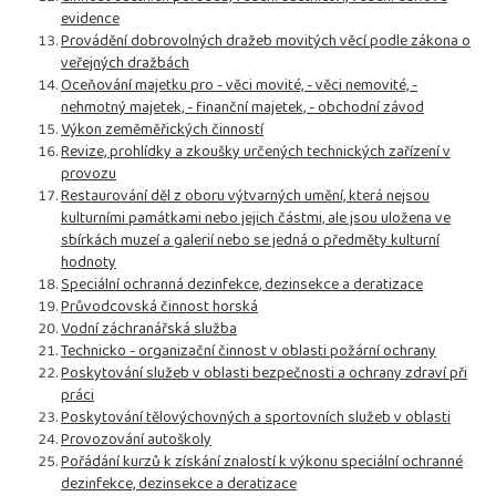
evidence
Provádění dobrovolných dražeb movitých věcí podle zákona o
veřejných dražbách
Oceňování majetku pro - věci movité, - věci nemovité, -
nehmotný majetek, - finanční majetek, - obchodní závod
Výkon zeměměřických činností
Revize, prohlídky a zkoušky určených technických zařízení v
provozu
Restaurování děl z oboru výtvarných umění, která nejsou
kulturními památkami nebo jejich částmi, ale jsou uložena ve
sbírkách muzeí a galerií nebo se jedná o předměty kulturní
hodnoty
Speciální ochranná dezinfekce, dezinsekce a deratizace
Průvodcovská činnost horská
Vodní záchranářská služba
Technicko - organizační činnost v oblasti požární ochrany
Poskytování služeb v oblasti bezpečnosti a ochrany zdraví při
práci
Poskytování tělovýchovných a sportovních služeb v oblasti
Provozování autoškoly
Pořádání kurzů k získání znalostí k výkonu speciální ochranné
dezinfekce, dezinsekce a deratizace