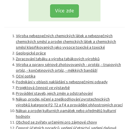
Více zde
Výroba nebezpečných chemických látek a nebezpečných
chemických směsí a prodej chemických látek a chemických
směsí klasifikovaných jako vysoce toxické a toxické
Geologické práce
Zpracování tabáku a výroba tabákových výrobků
Výroba a opravy sériově zhotovovaných - protéz, - trupových
ortéz, - končetinových ortéz, - měkkých bandáží
Oční optika
Podnikání v oblasti nakládání s nebezpečnými odpady
Projektová činnost ve výstavbě
Provádění staveb, jejich změn a odstraňování
Nákup, prodej, ničení a zneškodňování pyrotechnických
výrobků kategorie P2, T2 a F4 a provádění ohňostrojných prací
Nákup a prodej kulturních památek nebo předmětů kulturní
hodnoty
Obchod se zvířaty určenými pro zájmové chovy
Činnost účetních poradců, vedení účetnictví, vedení daňové