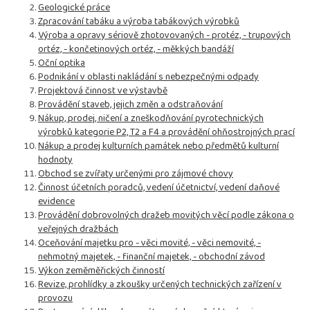
Geologické práce
Zpracování tabáku a výroba tabákových výrobků
Výroba a opravy sériově zhotovovaných - protéz, - trupových
ortéz, - končetinových ortéz, - měkkých bandáží
Oční optika
Podnikání v oblasti nakládání s nebezpečnými odpady
Projektová činnost ve výstavbě
Provádění staveb, jejich změn a odstraňování
Nákup, prodej, ničení a zneškodňování pyrotechnických
výrobků kategorie P2, T2 a F4 a provádění ohňostrojných prací
Nákup a prodej kulturních památek nebo předmětů kulturní
hodnoty
Obchod se zvířaty určenými pro zájmové chovy
Činnost účetních poradců, vedení účetnictví, vedení daňové
evidence
Provádění dobrovolných dražeb movitých věcí podle zákona o
veřejných dražbách
Oceňování majetku pro - věci movité, - věci nemovité, -
nehmotný majetek, - finanční majetek, - obchodní závod
Výkon zeměměřických činností
Revize, prohlídky a zkoušky určených technických zařízení v
provozu