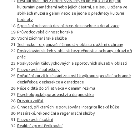
Restaurování děl z oboru výtvarných umění, která nejsou
kulturními památkami nebo jejich částmi, ale jsou uložena ve
sbírkách muzeí a galerií nebo se jedná o předměty kulturní
hodnoty
Speciální ochranná dezinfekce, dezinsekce a deratizace
Průvodcovská činnost horská
Vodní záchranářská služba
Technicko - organizační činnost v oblasti požární ochrany
Poskytování služeb v oblasti bezpečnosti a ochrany zdraví při
práci
Poskytování tělovýchovných a sportovních služeb v oblasti
Provozování autoškoly
Pořádání kurzů k získání znalostí k výkonu speciální ochranné
dezinfekce, dezinsekce a deratizace
Péče o dítě do tří let věku v denním režimu
Psychologické poradenství a diagnostika
Drezúra zvířat
Činnosti, při kterých je porušována integrita lidské kůže
Masérské, rekondiční a regenerační služby
Provozování solárií
Realitní zprostředkování