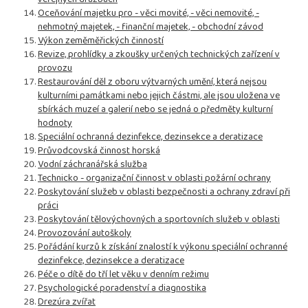
Oceňování majetku pro - věci movité, - věci nemovité, -
nehmotný majetek, - finanční majetek, - obchodní závod
Výkon zeměměřických činností
Revize, prohlídky a zkoušky určených technických zařízení v
provozu
Restaurování děl z oboru výtvarných umění, která nejsou
kulturními památkami nebo jejich částmi, ale jsou uložena ve
sbírkách muzeí a galerií nebo se jedná o předměty kulturní
hodnoty
Speciální ochranná dezinfekce, dezinsekce a deratizace
Průvodcovská činnost horská
Vodní záchranářská služba
Technicko - organizační činnost v oblasti požární ochrany
Poskytování služeb v oblasti bezpečnosti a ochrany zdraví při
práci
Poskytování tělovýchovných a sportovních služeb v oblasti
Provozování autoškoly
Pořádání kurzů k získání znalostí k výkonu speciální ochranné
dezinfekce, dezinsekce a deratizace
Péče o dítě do tří let věku v denním režimu
Psychologické poradenství a diagnostika
Drezúra zvířat