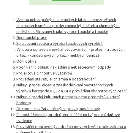
Výroba nebezpečných chemických látek a nebezpečných
chemických směsí a prodej chemických látek a chemických
směsí klasifikovaných jako vysoce toxické a toxické
Geologické práce
Zpracování tabáku a výroba tabákových výrobků
Výroba a opravy sériově zhotovovaných - protéz, - trupových
ortéz, - končetinových ortéz, - měkkých bandáží
Oční optika
Podnikání v oblasti nakládání s nebezpečnými odpady
Projektová činnost ve výstavbě
Provádění staveb, jejich změn a odstraňování
Nákup, prodej, ničení a zneškodňování pyrotechnických
výrobků kategorie P2, T2 a F4 a provádění ohňostrojných prací
Nákup a prodej kulturních památek nebo předmětů kulturní
hodnoty
Obchod se zvířaty určenými pro zájmové chovy
Činnost účetních poradců, vedení účetnictví, vedení daňové
evidence
Provádění dobrovolných dražeb movitých věcí podle zákona o
veřejných dražbách