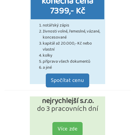
konečná cena
7399,- Kč
notářský zápis
živnosti volné, řemeslné, vázané,
koncesované
kapitál až 20.000,- Kč nebo
vlastní
kolky
příprava všech dokumentů
a jiné
Spočítat cenu
nejrychlejší s.r.o.
do 3 pracovních dní
Více zde