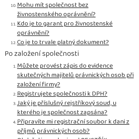
Mohu mít společnost bez
živnostenského oprávnění?
Kdo je to garant pro živnostenské
oprávnění?
Co je to trvale platný dokument?
Po založení společnosti
Můžete provést zápis do evidence
skutečných majitelů právnických osob při
založení firmy?
Registrujete společnosti k DPH?
Jaký je příslušný rejstříkový soud, u
kterého je společnost zapsána?
Připravíte mi registrační soubor k dani z
příjmů právnických osob?