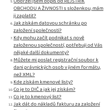
Obdržel jsem dopis od REJSTŘÍK
OBCHODU A ŽIVNOSTI s složenkou, mám
ji zaplatit?
Jak získám datovou schránku po
založení společnosti?
Kdy mohu začít podnikat s nově
založenou společností, potřebuji od Vás
nějaké další dokumenty?
Můžete mi poslat registrační soubor k
dani právnických osob v jiném formátu,
než XML?
Kde získám kmenové listy?
Co je to DIČ a jak jej získám?
Co je to kmenový list?
Jak dát do nákladů fakturu za založení