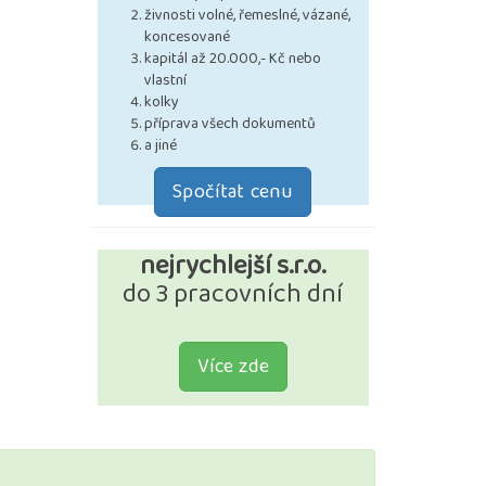
živnosti volné, řemeslné, vázané,
koncesované
kapitál až 20.000,- Kč nebo
vlastní
kolky
příprava všech dokumentů
a jiné
Spočítat cenu
nejrychlejší s.r.o.
do 3 pracovních dní
Více zde