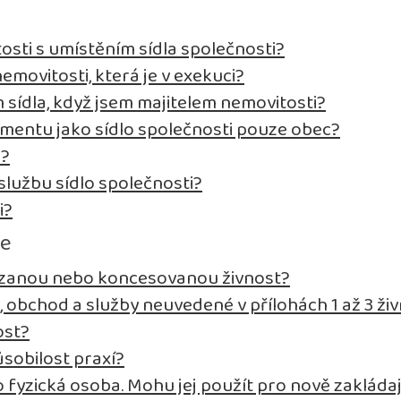
osti s umístěním sídla společnosti?
emovitosti, která je v exekuci?
sídla, když jsem majitelem nemovitosti?
entu jako sídlo společnosti pouze obec?
i?
lužbu sídlo společnosti?
i?
se
vázanou nebo koncesovanou živnost?
, obchod a služby neuvedené v přílohách 1 až 3 
ost?
sobilost praxí?
fyzická osoba. Mohu jej použít pro nově zakládaj