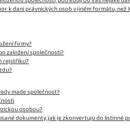
aloženou společností, potřebuji od Vás nějaké da
bor k dani právnických osob v jiném formátu, než
ožení firmy?
o založení společnosti?
 rejstříku?
mzdu?
eady made společnost?
čnosti
fyzickou osobou?
psané dokumenty, jak je zkonvertuju do listinné 