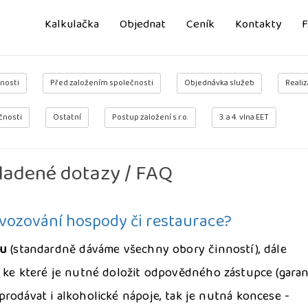
Kalkulačka
Objednat
Ceník
Kontakty
nosti
Před založením společnosti
Objednávka služeb
Realiz
čnosti
Ostatní
Postup založení s.r.o.
3. a 4. vlna EET
ladené dotazy / FAQ
ovozování hospody či restaurace?
ou
(standardně dáváme všechny obory činností), dále
, ke které je nutné doložit odpovědného zástupce (garan
rodávat i alkoholické nápoje, tak je nutná koncese -