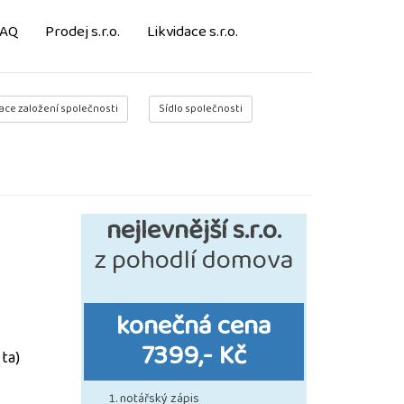
FAQ
Prodej s.r.o.
Likvidace s.r.o.
ace založení společnosti
Sídlo společnosti
nejlevnější s.r.o.
z pohodlí domova
konečná cena
7399,- Kč
ta)
notářský zápis