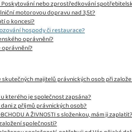
t Poskytování nebo zprostředkování spotřebitels
ilniční motorovou dopravu nad 3,5t?
tí o koncesi?
vozování hospody či restaurace?
tenského oprávnění?
é oprávnění?
 skutečných majitelů právnických osob při založe
d, u kterého je společnost zapsána?
k dani z příjmů právnických osob?
OBCHODU A ŽIVNOSTI s složenkou, mám ji zaplatit
založení společnosti?