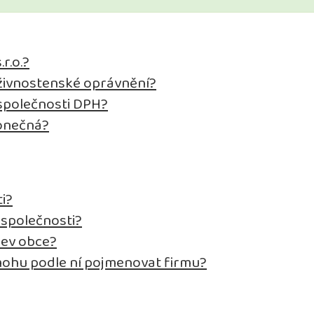
r.o.?
a živnostenské oprávnění?
 společnosti DPH?
konečná?
i?
 společnosti?
zev obce?
ohu podle ní pojmenovat firmu?