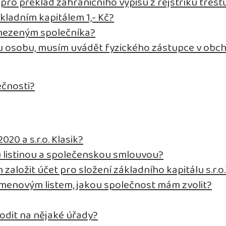
ro překlad zahraničního výpisu z rejstříku trest
kladním kapitálem 1,- Kč?
omezeným společníka?
ou osobu, musím uvádět fyzického zástupce v obc
ečnosti?
020 a s.r.o. Klasik?
u listinou a společenskou smlouvou?
 založit účet pro složení základního kapitálu s.r.o
kmenovým listem, jakou společnost mám zvolit?
odit na nějaké úřady?