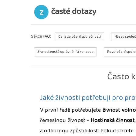
časté dotazy
Sekce FAQ:
Cena založení společnosti
Název společ
Živnostenská oprávnění a koncese
Po založení spole
Často k
Jaké živnosti potřebuji pro pr
V první řadě potřebujete
živnost voln
řemeslnou živnost -
Hostinská činnost
a odbornou způsobilost. Pokud chcete p