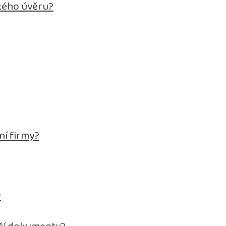
kého úvěru?
ní firmy?
?