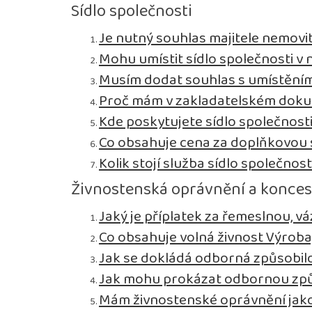
Sídlo společnosti
Je nutný souhlas majitele nemovit
Mohu umístit sídlo společnosti v n
Musím dodat souhlas s umístěním 
Proč mám v zakladatelském dokum
Kde poskytujete sídlo společnost
Co obsahuje cena za doplňkovou s
Kolik stojí služba sídlo společnost
Živnostenská oprávnění a konce
Jaký je příplatek za řemeslnou, 
Co obsahuje volná živnost Výroba
Jak se dokládá odborná způsobil
Jak mohu prokázat odbornou způ
Mám živnostenské oprávnění jako 