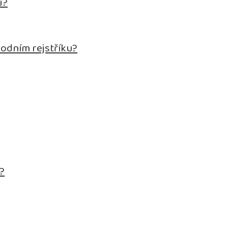
ů?
hodním rejstříku?
.?