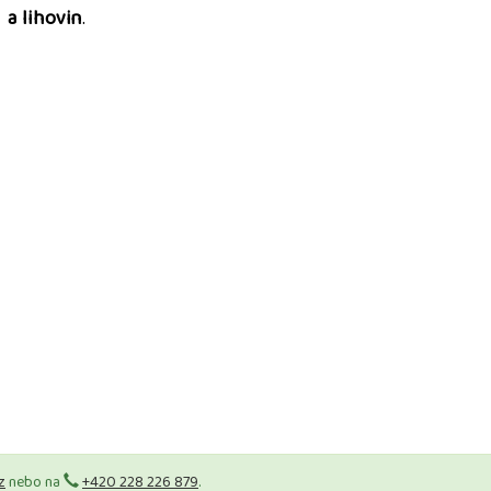
 a lihovin
.
z
nebo na
+420 228 226 879
.