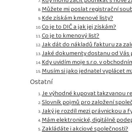
Kdy mohu začít podnikat s nově z
Můžete mi poslat registrační sou
Kde získám kmenové listy?
Co je to DIČ a jak jej získám?
Co je to kmenový list?
Jak dát do nákladů fakturu za zal
Jaké dokumenty dostanu od Vás p
Kdy uvidím moje s.r.o. v obchodním
Musím si jako jednatel vyplácet 
Ostatní
Je výhodné kupovat takzvanou r
Slovník pojmů pro založení spole
Jaký je rozdíl mezi právnickou a 
Mám elektronické, digitálně pode
Zakládáte i akciové společnosti?