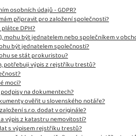
ním osobních údajů - GDPR?
ám připravit pro založení společnosti?
o plátce DPH?
t), mohu být jednatelem nebo společníkem v obch
ohu být jednatelem společnosti?
ohu se stát prokuristou?
, potřebuji výpis z rejstříku trestů?
lečnost?
né moci?
it podpisy na dokumentech?
kumenty ověřit u slovenského notáře?
ložení s.r.o. dodat v originále?
 a výpis z katastru nemovitostí?
at s výpisem rejstříku trestů?