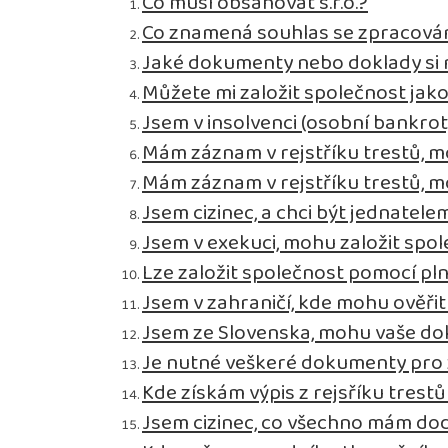
Co musí obsahovat s.r.o.?
Co znamená souhlas se zpracová
Jaké dokumenty nebo doklady si m
Můžete mi založit společnost jak
Jsem v insolvenci (osobní bankro
Mám záznam v rejstříku trestů, m
Mám záznam v rejstříku trestů, m
Jsem cizinec, a chci být jednatelem
Jsem v exekuci, mohu založit spo
Lze založit společnost pomocí pl
Jsem v zahraničí, kde mohu ověř
Jsem ze Slovenska, mohu vaše do
Je nutné veškeré dokumenty pro za
Kde získám výpis z rejsříku trestů
Jsem cizinec, co všechno mám dod