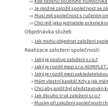
Kde seženu soudního tlumočníka p
Je možné založit společnost se zá
Musí mít společnost s ručením 
Chci mít jako jednatele právnick
Objednávka služeb
Jak mohu objednat založení spol
Realizace založení společnosti
Jaký je postup založení s.r.o.?
Jaký je rozdíl mezi s.r.o. KOMPLET 2
Jaký je rozdíl mezi zakladatelsko
Mám vlastní kapitál. Kdy a jak mám
Chci aby podíl byl představován 
Jak dlouho trvá založení s.r.o.?
Musím při založení společnosti ch