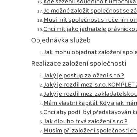
Kde seženu soudního tlumočníka p
Je možné založit společnost se zá
Musí mít společnost s ručením 
Chci mít jako jednatele právnick
Objednávka služeb
Jak mohu objednat založení spol
Realizace založení společnosti
Jaký je postup založení s.r.o.?
Jaký je rozdíl mezi s.r.o. KOMPLET 2
Jaký je rozdíl mezi zakladatelsko
Mám vlastní kapitál. Kdy a jak mám
Chci aby podíl byl představován 
Jak dlouho trvá založení s.r.o.?
Musím při založení společnosti ch