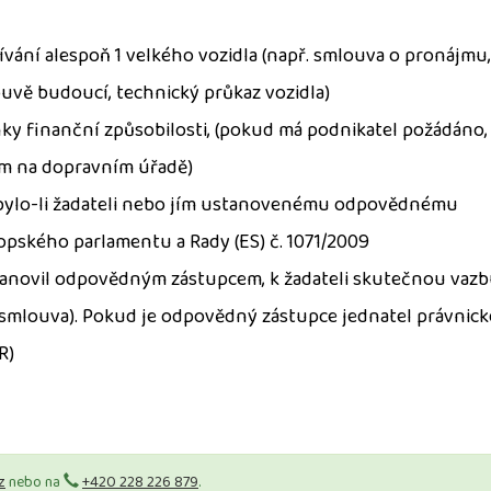
vání alespoň 1 velkého vozidla (např. smlouva o pronájmu,
uvě budoucí, technický průkaz vozidla)
ky finanční způsobilosti, (pokud má podnikatel požádáno, 
m na dopravním úřadě)
 bylo-li žadateli nebo jím ustanovenému odpovědnému
opského parlamentu a Rady (ES) č. 1071/2009
tanovil odpovědným zástupcem, k žadateli skutečnou vazb
í smlouva). Pokud je odpovědný zástupce jednatel právnick
R)
z
nebo na
+420 228 226 879
.