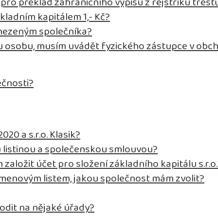
ro překlad zahraničního výpisu z rejstříku trest
kladním kapitálem 1,- Kč?
omezeným společníka?
ou osobu, musím uvádět fyzického zástupce v obc
ečnosti?
020 a s.r.o. Klasik?
u listinou a společenskou smlouvou?
 založit účet pro složení základního kapitálu s.r.o
kmenovým listem, jakou společnost mám zvolit?
odit na nějaké úřady?