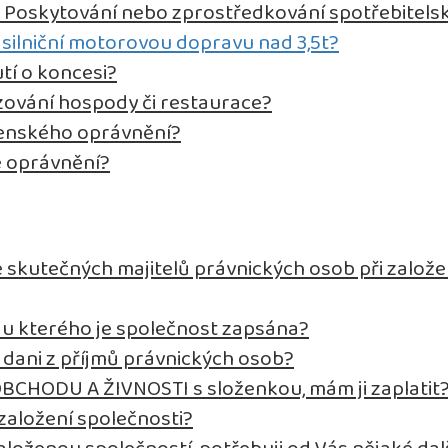
t Poskytování nebo zprostředkování spotřebitels
 silniční motorovou dopravu nad 3,5t?
tí o koncesi?
ozování hospody či restaurace?
tenského oprávnění?
é oprávnění?
 skutečných majitelů právnických osob při založe
d, u kterého je společnost zapsána?
k dani z příjmů právnických osob?
OBCHODU A ŽIVNOSTI s složenkou, mám ji zaplatit
založení společnosti?