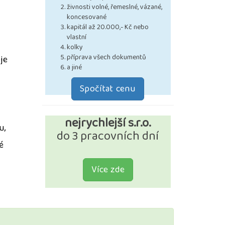
živnosti volné, řemeslné, vázané,
koncesované
kapitál až 20.000,- Kč nebo
vlastní
kolky
příprava všech dokumentů
je
a jiné
Spočítat cenu
nejrychlejší s.r.o.
u,
do 3 pracovních dní
é
Více zde