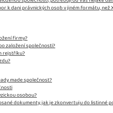
aloženou společností, potřebuji od Vás nějaké da
bor k dani právnických osob v jiném formátu, než
ožení firmy?
o založení společnosti?
 rejstříku?
mzdu?
eady made společnost?
čnosti
fyzickou osobou?
psané dokumenty, jak je zkonvertuju do listinné 