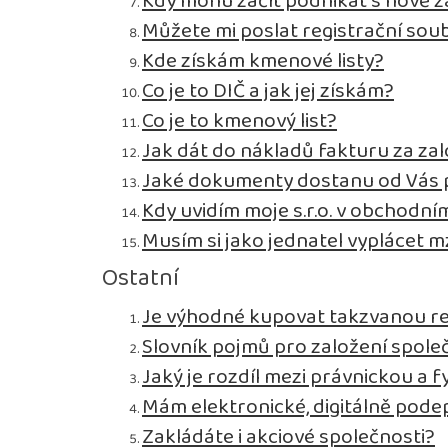
Kdy mohu začít podnikat s nově z
Můžete mi poslat registrační sou
Kde získám kmenové listy?
Co je to DIČ a jak jej získám?
Co je to kmenový list?
Jak dát do nákladů fakturu za zal
Jaké dokumenty dostanu od Vás p
Kdy uvidím moje s.r.o. v obchodním
Musím si jako jednatel vyplácet 
Ostatní
Je výhodné kupovat takzvanou r
Slovník pojmů pro založení spole
Jaký je rozdíl mezi právnickou a 
Mám elektronické, digitálně pode
Zakládáte i akciové společnosti?