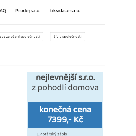
FAQ
Prodej s.r.o.
Likvidace s.r.o.
ace založení společnosti
Sídlo společnosti
nejlevnější s.r.o.
z pohodlí domova
konečná cena
7399,- Kč
notářský zápis