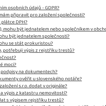
ním osobních údajů - GDPR?
ám připravit pro založení společnosti?
o plátce DPH?
t), mohu být jednatelem nebo společníkem v obch
ohu být jednatelem společnosti?
ohu se stát prokuristou?
, potřebuji výpis z rejstříku trestů?
lečnost?
né moci?
it podpisy na dokumentech?
kumenty ověřit u slovenského notáře?
ložení s.r.o. dodat v originále?
 a výpis z katastru nemovitostí?
at s výpisem rejstříku trestů?