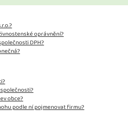
r.o.?
a živnostenské oprávnění?
 společnosti DPH?
konečná?
i?
 společnosti?
zev obce?
ohu podle ní pojmenovat firmu?