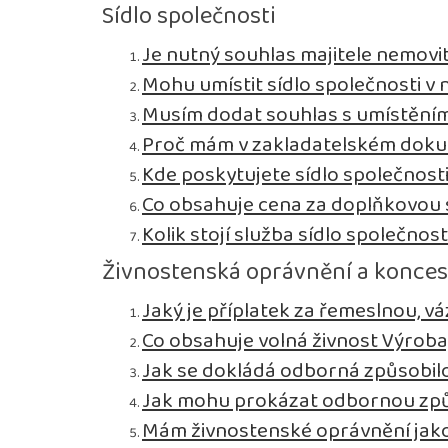
Sídlo společnosti
Je nutný souhlas majitele nemovit
Mohu umístit sídlo společnosti v n
Musím dodat souhlas s umístěním 
Proč mám v zakladatelském dokum
Kde poskytujete sídlo společnost
Co obsahuje cena za doplňkovou s
Kolik stojí služba sídlo společnost
Živnostenská oprávnění a konce
Jaký je příplatek za řemeslnou, 
Co obsahuje volná živnost Výroba
Jak se dokládá odborná způsobil
Jak mohu prokázat odbornou způ
Mám živnostenské oprávnění jako 