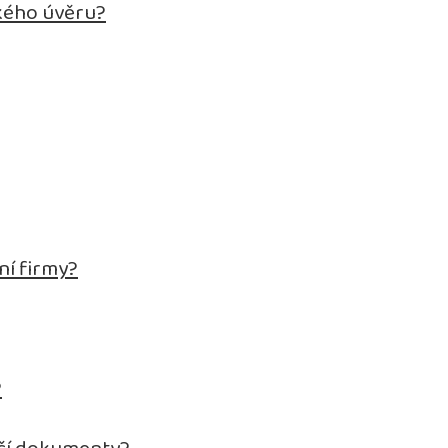
kého úvěru?
ní firmy?
?