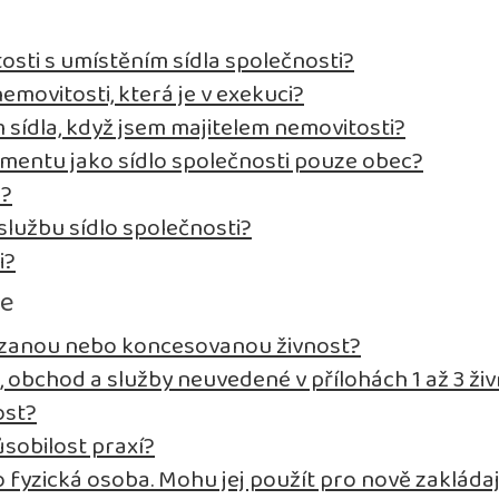
osti s umístěním sídla společnosti?
emovitosti, která je v exekuci?
sídla, když jsem majitelem nemovitosti?
entu jako sídlo společnosti pouze obec?
i?
lužbu sídlo společnosti?
i?
se
vázanou nebo koncesovanou živnost?
, obchod a služby neuvedené v přílohách 1 až 3 
ost?
sobilost praxí?
fyzická osoba. Mohu jej použít pro nově zakládaj