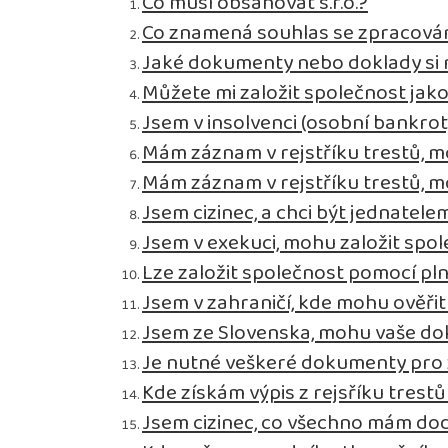
Co musí obsahovat s.r.o.?
Co znamená souhlas se zpracová
Jaké dokumenty nebo doklady si m
Můžete mi založit společnost jak
Jsem v insolvenci (osobní bankro
Mám záznam v rejstříku trestů, m
Mám záznam v rejstříku trestů, m
Jsem cizinec, a chci být jednatelem
Jsem v exekuci, mohu založit spo
Lze založit společnost pomocí pl
Jsem v zahraničí, kde mohu ověř
Jsem ze Slovenska, mohu vaše do
Je nutné veškeré dokumenty pro za
Kde získám výpis z rejsříku trestů
Jsem cizinec, co všechno mám dod