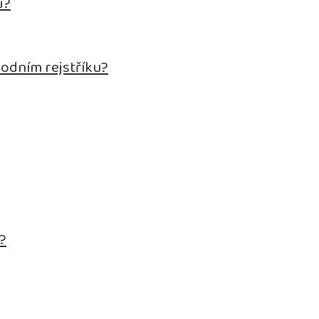
ů?
hodním rejstříku?
.?