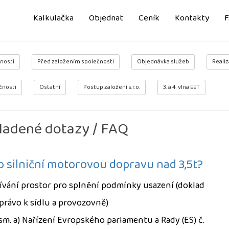
Kalkulačka
Objednat
Ceník
Kontakty
nosti
Před založením společnosti
Objednávka služeb
Realiz
čnosti
Ostatní
Postup založení s.r.o.
3. a 4. vlna EET
ladené dotazy / FAQ
o silniční motorovou dopravu nad 3,5t?
ívání prostor pro splnění podmínky usazení (doklad
 právo k sídlu a provozovně)
písm. a) Nařízení Evropského parlamentu a Rady (ES) č.