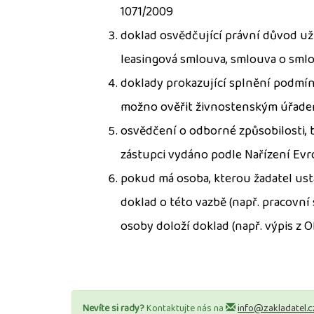
1071/2009
doklad osvědčující právní důvod uží
leasingová smlouva, smlouva o smlo
doklady prokazující splnění podmín
možno ověřit živnostenským úřade
osvědčení o odborné způsobilosti,
zástupci vydáno podle Nařízení Evr
pokud má osoba, kterou žadatel us
doklad o této vazbě (např. pracovn
osoby doloží doklad (např. výpis z O
Nevíte si rady?
Kontaktujte nás na
info@zakladatel.c