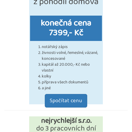
z pohodlí domova
konečná cena
7399,- Kč
notářský zápis
živnosti volné, řemeslné, vázané,
koncesované
kapitál až 20.000,- Kč nebo
vlastní
kolky
příprava všech dokumentů
a jiné
Spočítat cenu
nejrychlejší s.r.o.
do 3 pracovních dní