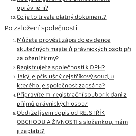
oprávnění?
Co je to trvale platný dokument?
Po založení společnosti
Můžete provést zápis do evidence
skutečných majitelů právnických osob při
založení firmy?
Registrujete společnosti k DPH?
Jaký je příslušný rejstříkový soud, u
kterého je společnost zapsána?
Připravíte mi registrační soubor k dani z
příjmů právnických osob?
Obdržel jsem dopis od REJSTŘÍK
OBCHODU A ŽIVNOSTI s složenkou, mám
ji zaplatit?