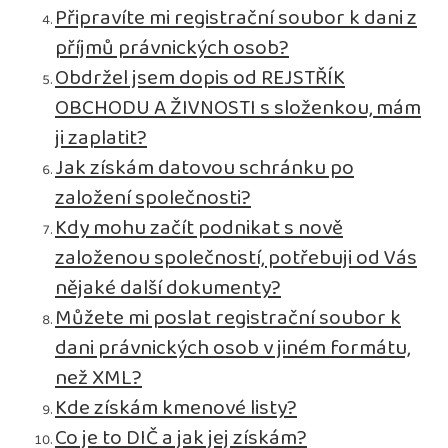
Připravíte mi registrační soubor k dani z
příjmů právnických osob?
Obdržel jsem dopis od REJSTŘÍK
OBCHODU A ŽIVNOSTI s složenkou, mám
ji zaplatit?
Jak získám datovou schránku po
založení společnosti?
Kdy mohu začít podnikat s nově
založenou společností, potřebuji od Vás
nějaké další dokumenty?
Můžete mi poslat registrační soubor k
dani právnických osob v jiném formátu,
než XML?
Kde získám kmenové listy?
Co je to DIČ a jak jej získám?