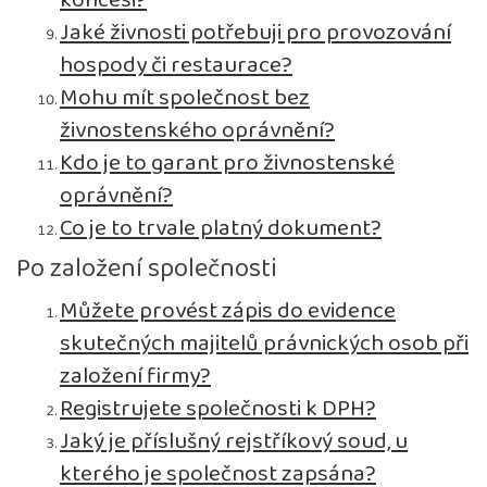
koncesi?
Jaké živnosti potřebuji pro provozování
hospody či restaurace?
Mohu mít společnost bez
živnostenského oprávnění?
Kdo je to garant pro živnostenské
oprávnění?
Co je to trvale platný dokument?
Po založení společnosti
Můžete provést zápis do evidence
skutečných majitelů právnických osob při
založení firmy?
Registrujete společnosti k DPH?
Jaký je příslušný rejstříkový soud, u
kterého je společnost zapsána?