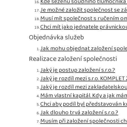
Kde seženu soudního tlumočníka p
Je možné založit společnost se zá
Musí mít společnost s ručením 
Chci mít jako jednatele právnick
Objednávka služeb
Jak mohu objednat založení spol
Realizace založení společnosti
Jaký je postup založení s.r.o.?
Jaký je rozdíl mezi s.r.o. KOMPLET 2
Jaký je rozdíl mezi zakladatelsko
Mám vlastní kapitál. Kdy a jak mám
Chci aby podíl byl představován 
Jak dlouho trvá založení s.r.o.?
Musím při založení společnosti ch