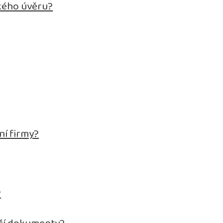
kého úvěru?
ní firmy?
?