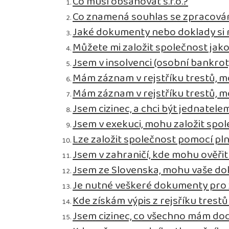
Co musí obsahovat s.r.o.?
Co znamená souhlas se zpracová
Jaké dokumenty nebo doklady si m
Můžete mi založit společnost jak
Jsem v insolvenci (osobní bankro
Mám záznam v rejstříku trestů, m
Mám záznam v rejstříku trestů, m
Jsem cizinec, a chci být jednatelem
Jsem v exekuci, mohu založit spo
Lze založit společnost pomocí pl
Jsem v zahraničí, kde mohu ověř
Jsem ze Slovenska, mohu vaše do
Je nutné veškeré dokumenty pro za
Kde získám výpis z rejsříku trestů
Jsem cizinec, co všechno mám dod