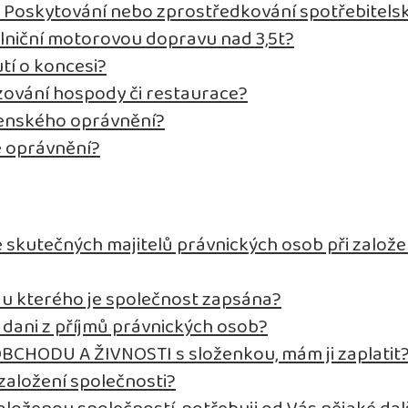
t Poskytování nebo zprostředkování spotřebitels
ilniční motorovou dopravu nad 3,5t?
tí o koncesi?
ozování hospody či restaurace?
tenského oprávnění?
é oprávnění?
 skutečných majitelů právnických osob při založe
d, u kterého je společnost zapsána?
k dani z příjmů právnických osob?
OBCHODU A ŽIVNOSTI s složenkou, mám ji zaplatit
založení společnosti?