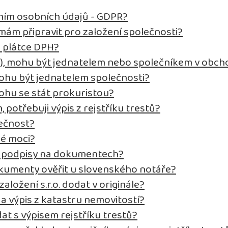
ním osobních údajů - GDPR?
ám připravit pro založení společnosti?
o plátce DPH?
t), mohu být jednatelem nebo společníkem v obch
ohu být jednatelem společnosti?
ohu se stát prokuristou?
, potřebuji výpis z rejstříku trestů?
lečnost?
né moci?
it podpisy na dokumentech?
kumenty ověřit u slovenského notáře?
ložení s.r.o. dodat v originále?
 a výpis z katastru nemovitostí?
at s výpisem rejstříku trestů?