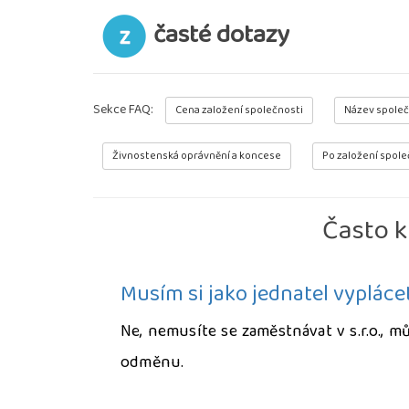
časté dotazy
Sekce FAQ:
Cena založení společnosti
Název společ
Živnostenská oprávnění a koncese
Po založení spole
Často k
Musím si jako jednatel vyplác
Ne, nemusíte se zaměstnávat v s.r.o., m
odměnu.