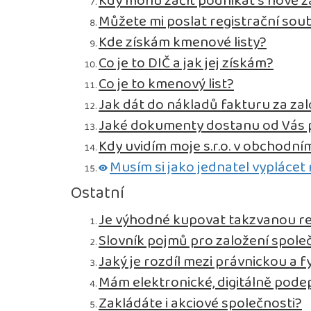
Kdy mohu začít podnikat s nově z
Můžete mi poslat registrační sou
Kde získám kmenové listy?
Co je to DIČ a jak jej získám?
Co je to kmenový list?
Jak dát do nákladů fakturu za zal
Jaké dokumenty dostanu od Vás p
Kdy uvidím moje s.r.o. v obchodním
Musím si jako jednatel vypláce
Ostatní
Je výhodné kupovat takzvanou r
Slovník pojmů pro založení spole
Jaký je rozdíl mezi právnickou a 
Mám elektronické, digitálně pode
Zakládáte i akciové společnosti?