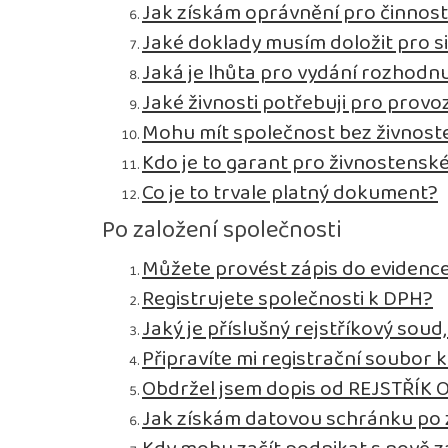
Jak získám oprávnění pro činnos
Jaké doklady musím doložit pro s
Jaká je lhůta pro vydání rozhodnu
Jaké živnosti potřebuji pro prov
Mohu mít společnost bez živnos
Kdo je to garant pro živnostensk
Co je to trvale platný dokument?
Po založení společnosti
Můžete provést zápis do evidence
Registrujete společnosti k DPH?
Jaký je příslušný rejstříkový sou
Připravíte mi registrační soubor 
Obdržel jsem dopis od REJSTŘÍK 
Jak získám datovou schránku po 