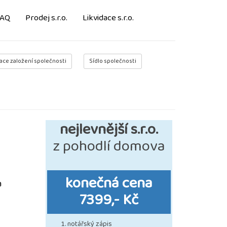
FAQ
Prodej s.r.o.
Likvidace s.r.o.
ace založení společnosti
Sídlo společnosti
nejlevnější s.r.o.
z pohodlí domova
konečná cena
a
7399,- Kč
notářský zápis