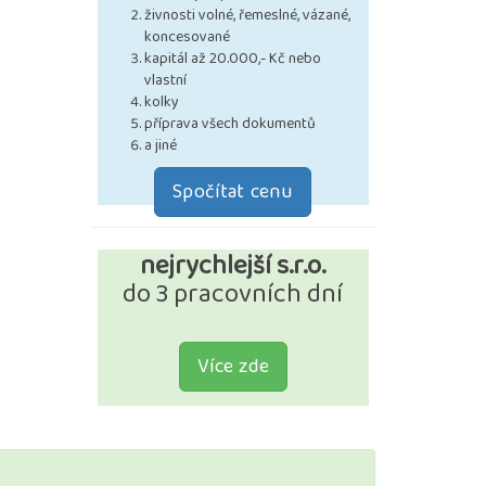
živnosti volné, řemeslné, vázané,
koncesované
kapitál až 20.000,- Kč nebo
vlastní
kolky
příprava všech dokumentů
a jiné
Spočítat cenu
nejrychlejší s.r.o.
do 3 pracovních dní
Více zde