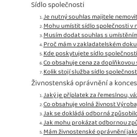
Sídlo společnosti
Je nutný souhlas majitele nemovit
Mohu umístit sídlo společnosti v n
Musím dodat souhlas s umístěním 
Proč mám v zakladatelském dokum
Kde poskytujete sídlo společnost
Co obsahuje cena za doplňkovou s
Kolik stojí služba sídlo společnost
Živnostenská oprávnění a konce
Jaký je příplatek za řemeslnou, 
Co obsahuje volná živnost Výroba
Jak se dokládá odborná způsobil
Jak mohu prokázat odbornou způ
Mám živnostenské oprávnění jako 