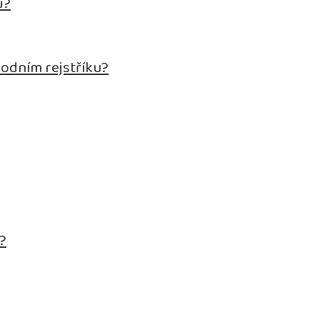
ů?
hodním rejstříku?
.?