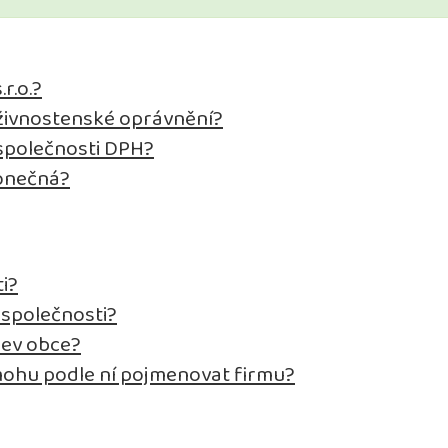
r.o.?
a živnostenské oprávnění?
 společnosti DPH?
konečná?
i?
 společnosti?
zev obce?
ohu podle ní pojmenovat firmu?