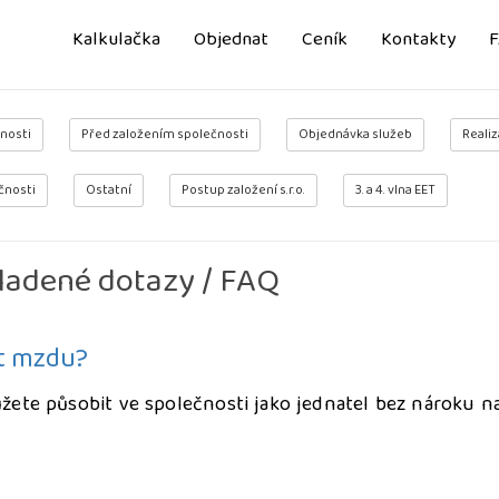
Kalkulačka
Objednat
Ceník
Kontakty
nosti
Před založením společnosti
Objednávka služeb
Realiz
čnosti
Ostatní
Postup založení s.r.o.
3. a 4. vlna EET
ladené dotazy / FAQ
et mzdu?
ůžete působit ve společnosti jako jednatel bez nároku n