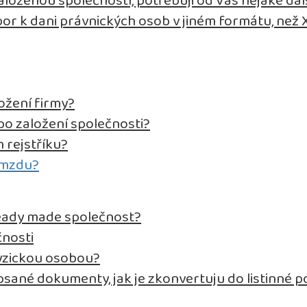
aloženou společností, potřebuji od Vás nějaké da
bor k dani právnických osob v jiném formátu, než
ožení firmy?
o založení společnosti?
 rejstříku?
t mzdu?
eady made společnost?
čnosti
fyzickou osobou?
psané dokumenty, jak je zkonvertuju do listinné 