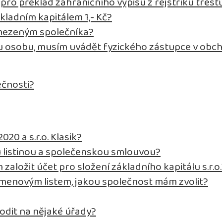
ro překlad zahraničního výpisu z rejstříku trest
kladním kapitálem 1,- Kč?
omezeným společníka?
ou osobu, musím uvádět fyzického zástupce v obc
ečnosti?
020 a s.r.o. Klasik?
u listinou a společenskou smlouvou?
 založit účet pro složení základního kapitálu s.r.o
kmenovým listem, jakou společnost mám zvolit?
odit na nějaké úřady?