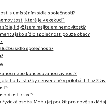
osti s umístěním sídla společnosti?
emovitosti, která je v exekuci?
sídla, když jsem majitelem nemovitosti?
entu jako sídlo společnosti pouze obec?
i?
lužbu sídlo společnosti?
i?
se
vázanou nebo koncesovanou živnost?
, obchod a služby neuvedené v přílohách 1 až 3 
ost?
sobilost praxí?
fyzická osoba. Mohu jej použít pro nově zakládaj