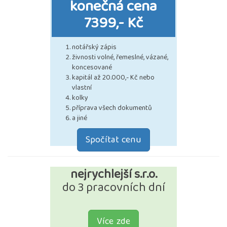
konečná cena
7399,- Kč
notářský zápis
živnosti volné, řemeslné, vázané,
koncesované
kapitál až 20.000,- Kč nebo
vlastní
kolky
příprava všech dokumentů
a jiné
Spočítat cenu
nejrychlejší s.r.o.
do 3 pracovních dní
Více zde