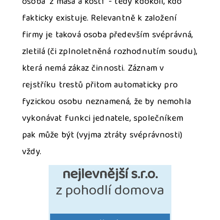
osoba "z masa a kostí" - tedy kdokoli, kdo
fakticky existuje. Relevantně k založení
firmy je taková osoba především svéprávná,
zletilá (či zplnoletněná rozhodnutím soudu),
která nemá zákaz činnosti. Záznam v
rejstříku trestů přitom automaticky pro
fyzickou osobu neznamená, že by nemohla
vykonávat funkci jednatele, společníkem
pak může být (vyjma ztráty svéprávnosti)
vždy.
nejlevnější s.r.o.
z pohodlí domova