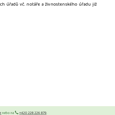
ech úřadů vč. notáře a živnostenského úřadu již
z
nebo na
+420 228 226 879
.