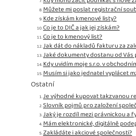
Kdy mohu začít podnikat s nově z
Můžete mi poslat registrační sou
Kde získám kmenové listy?
Co je to DIČ a jak jej získám?
Co je to kmenový list?
Jak dát do nákladů fakturu za zal
Jaké dokumenty dostanu od Vás p
Kdy uvidím moje s.r.o. v obchodním
Musím si jako jednatel vyplácet 
Ostatní
Je výhodné kupovat takzvanou r
Slovník pojmů pro založení spole
Jaký je rozdíl mezi právnickou a 
Mám elektronické, digitálně pode
Zakládáte i akciové společnosti?