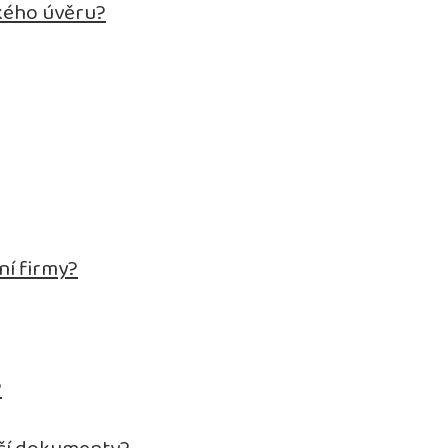
kého úvěru?
ní firmy?
?