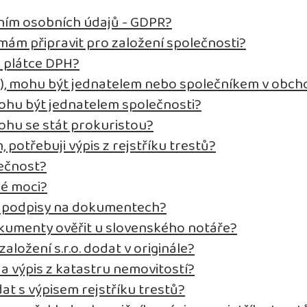
ním osobních údajů - GDPR?
ám připravit pro založení společnosti?
o plátce DPH?
t), mohu být jednatelem nebo společníkem v obch
ohu být jednatelem společnosti?
ohu se stát prokuristou?
, potřebuji výpis z rejstříku trestů?
lečnost?
né moci?
it podpisy na dokumentech?
kumenty ověřit u slovenského notáře?
ložení s.r.o. dodat v originále?
 a výpis z katastru nemovitostí?
at s výpisem rejstříku trestů?