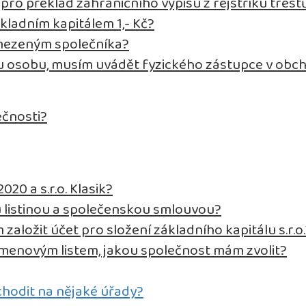
ro překlad zahraničního výpisu z rejstříku trest
kladním kapitálem 1,- Kč?
omezeným společníka?
ou osobu, musím uvádět fyzického zástupce v obc
ečnosti?
020 a s.r.o. Klasik?
u listinou a společenskou smlouvou?
 založit účet pro složení základního kapitálu s.r.o
kmenovým listem, jakou společnost mám zvolit?
chodit na nějaké úřady?