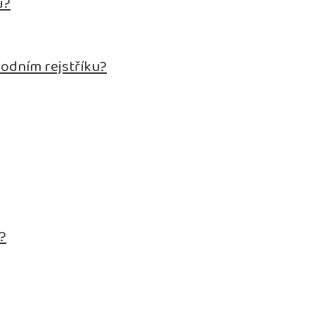
ů?
hodním rejstříku?
.?