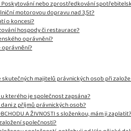
t Poskytování nebo zprostředkování spotřebitels
ilniční motorovou dopravu nad 3,5t?
tí o koncesi?
ozování hospody či restaurace?
tenského oprávnění?
é oprávnění?
 skutečných majitelů právnických osob při založe
d, u kterého je společnost zapsána?
k dani z příjmů právnických osob?
OBCHODU A ŽIVNOSTI s složenkou, mám ji zaplatit
založení společnosti?