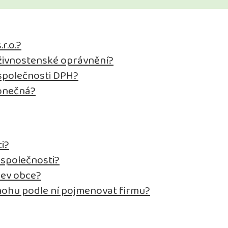
r.o.?
a živnostenské oprávnění?
 společnosti DPH?
konečná?
i?
 společnosti?
zev obce?
ohu podle ní pojmenovat firmu?