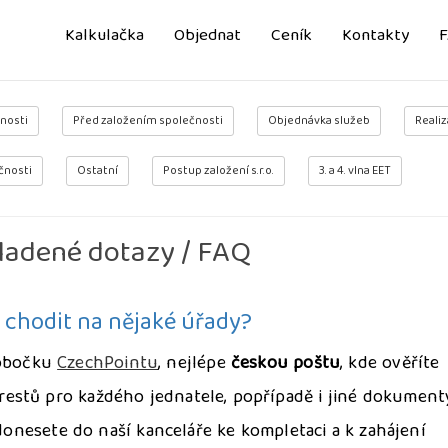
Kalkulačka
Objednat
Ceník
Kontakty
nosti
Před založením společnosti
Objednávka služeb
Realiz
čnosti
Ostatní
Postup založení s.r.o.
3. a 4. vlna EET
ladené dotazy / FAQ
 chodit na nějaké úřady?
pobočku
CzechPointu
, nejlépe
českou poštu
, kde ověříte
 trestů pro každého jednatele, popřípadě i jiné dokument
nesete do naší kanceláře ke kompletaci a k zahájení