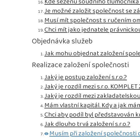
Kde seženu soudního tlumočníka p
Je možné založit společnost se zá
Musí mít společnost s ručením 
Chci mít jako jednatele právnick
Objednávka služeb
Jak mohu objednat založení spol
Realizace založení společnosti
Jaký je postup založení s.r.o.?
Jaký je rozdíl mezi s.r.o. KOMPLET 2
Jaký je rozdíl mezi zakladatelsko
Mám vlastní kapitál. Kdy a jak mám
Chci aby podíl byl představován 
Jak dlouho trvá založení s.r.o.?
Musím při založení společnosti 