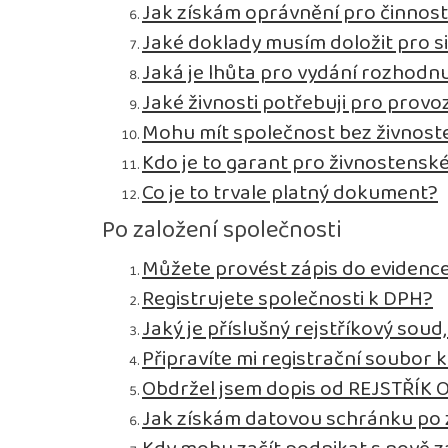
Jak získám oprávnění pro činnos
Jaké doklady musím doložit pro s
Jaká je lhůta pro vydání rozhodnu
Jaké živnosti potřebuji pro prov
Mohu mít společnost bez živnos
Kdo je to garant pro živnostensk
Co je to trvale platný dokument?
Po založení společnosti
Můžete provést zápis do evidence
Registrujete společnosti k DPH?
Jaký je příslušný rejstříkový sou
Připravíte mi registrační soubor 
Obdržel jsem dopis od REJSTŘÍK 
Jak získám datovou schránku po 