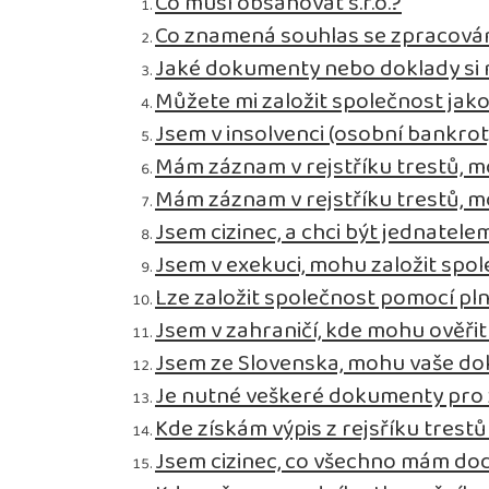
Co musí obsahovat s.r.o.?
Co znamená souhlas se zpracová
Jaké dokumenty nebo doklady si m
Můžete mi založit společnost jak
Jsem v insolvenci (osobní bankro
Mám záznam v rejstříku trestů, m
Mám záznam v rejstříku trestů, m
Jsem cizinec, a chci být jednatelem
Jsem v exekuci, mohu založit spo
Lze založit společnost pomocí pl
Jsem v zahraničí, kde mohu ověř
Jsem ze Slovenska, mohu vaše do
Je nutné veškeré dokumenty pro za
Kde získám výpis z rejsříku trestů
Jsem cizinec, co všechno mám dod