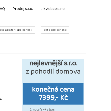
FAQ
Prodej s.r.o.
Likvidace s.r.o.
ace založení společnosti
Sídlo společnosti
nejlevnější s.r.o.
z pohodlí domova
konečná cena
7399,- Kč
y.
notářský zápis