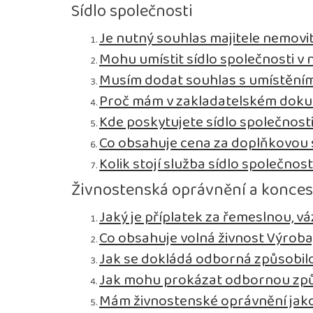
Sídlo společnosti
Je nutný souhlas majitele nemovit
Mohu umístit sídlo společnosti v n
Musím dodat souhlas s umístěním 
Proč mám v zakladatelském dokum
Kde poskytujete sídlo společnost
Co obsahuje cena za doplňkovou s
Kolik stojí služba sídlo společnost
Živnostenská oprávnění a konce
Jaký je příplatek za řemeslnou, 
Co obsahuje volná živnost Výroba
Jak se dokládá odborná způsobil
Jak mohu prokázat odbornou způ
Mám živnostenské oprávnění jako 