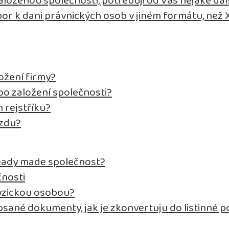
aloženou společností, potřebuji od Vás nějaké da
bor k dani právnických osob v jiném formátu, než
ožení firmy?
o založení společnosti?
 rejstříku?
mzdu?
eady made společnost?
čnosti
fyzickou osobou?
psané dokumenty, jak je zkonvertuju do listinné 