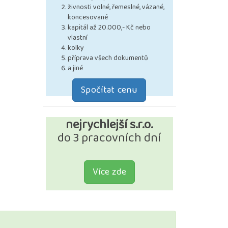
živnosti volné, řemeslné, vázané,
koncesované
kapitál až 20.000,- Kč nebo
vlastní
kolky
příprava všech dokumentů
a jiné
Spočítat cenu
nejrychlejší s.r.o.
do 3 pracovních dní
Více zde