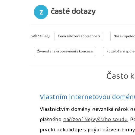
časté dotazy
Sekce FAQ:
Cena založení společnosti
Název společ
Živnostenská oprávnění a koncese
Po založení spole
Často k
Vlastním internetovou doménu
Vlastnictvím domény nevzniká nárok na 
platného
nařízení Nejvyššího soudu
. P
prvek) nekoliduje s jiným názvem firmy