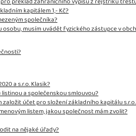
ro překlad zahraničního výpisu z rejstříku trest
kladním kapitálem 1,- Kč?
omezeným společníka?
ou osobu, musím uvádět fyzického zástupce v obc
ečnosti?
020 a s.r.o. Klasik?
u listinou a společenskou smlouvou?
 založit účet pro složení základního kapitálu s.r.o
kmenovým listem, jakou společnost mám zvolit?
odit na nějaké úřady?