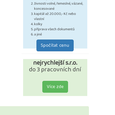
živnosti volné, řemeslné, vázané,
koncesované
kapitál až 20.000,- Kč nebo
vlastní
kolky
příprava všech dokumentů
a jiné
Spočítat cenu
nejrychlejší s.r.o.
do 3 pracovních dní
Více zde