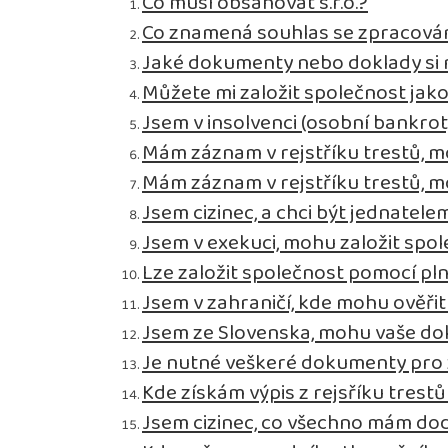
Co musí obsahovat s.r.o.?
Co znamená souhlas se zpracová
Jaké dokumenty nebo doklady si m
Můžete mi založit společnost jak
Jsem v insolvenci (osobní bankro
Mám záznam v rejstříku trestů, m
Mám záznam v rejstříku trestů, m
Jsem cizinec, a chci být jednatelem
Jsem v exekuci, mohu založit spo
Lze založit společnost pomocí pl
Jsem v zahraničí, kde mohu ověř
Jsem ze Slovenska, mohu vaše do
Je nutné veškeré dokumenty pro za
Kde získám výpis z rejsříku trestů
Jsem cizinec, co všechno mám dod