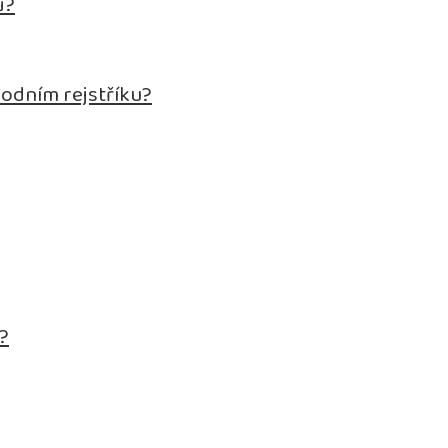
ů?
hodním rejstříku?
.?