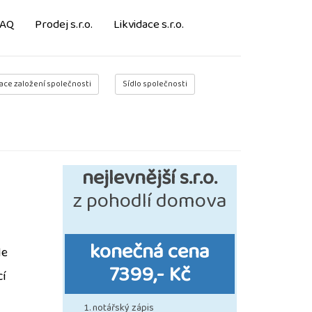
FAQ
Prodej s.r.o.
Likvidace s.r.o.
ace založení společnosti
Sídlo společnosti
nejlevnější s.r.o.
z pohodlí domova
konečná cena
le
7399,- Kč
cí
notářský zápis