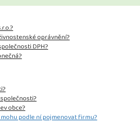
r.o.?
a živnostenské oprávnění?
 společnosti DPH?
konečná?
i?
 společnosti?
zev obce?
 mohu podle ní pojmenovat firmu?