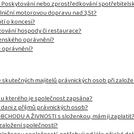
t Poskytování nebo zprostředkování spotřebitels
ilniční motorovou dopravu nad 3,5t?
tí o koncesi?
ozování hospody či restaurace?
tenského oprávnění?
é oprávnění?
 skutečných majitelů právnických osob při založe
d, u kterého je společnost zapsána?
k dani z příjmů právnických osob?
OBCHODU A ŽIVNOSTI s složenkou, mám ji zaplatit
založení společnosti?