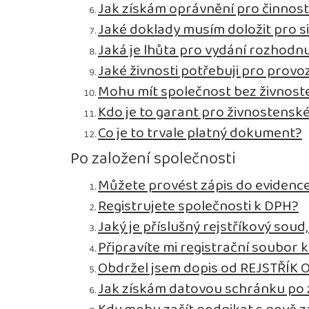
Jak získám oprávnění pro činnos
Jaké doklady musím doložit pro s
Jaká je lhůta pro vydání rozhodnu
Jaké živnosti potřebuji pro prov
Mohu mít společnost bez živnos
Kdo je to garant pro živnostensk
Co je to trvale platný dokument?
Po založení společnosti
Můžete provést zápis do evidence
Registrujete společnosti k DPH?
Jaký je příslušný rejstříkový sou
Připravíte mi registrační soubor 
Obdržel jsem dopis od REJSTŘÍK 
Jak získám datovou schránku po 