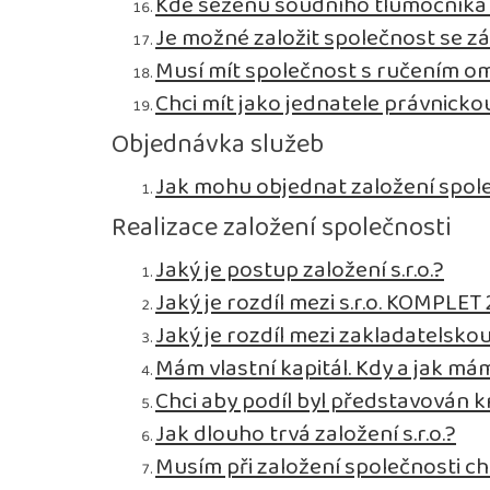
Kde seženu soudního tlumočníka p
Je možné založit společnost se zá
Musí mít společnost s ručením 
Chci mít jako jednatele právnick
Objednávka služeb
Jak mohu objednat založení spol
Realizace založení společnosti
Jaký je postup založení s.r.o.?
Jaký je rozdíl mezi s.r.o. KOMPLET 2
Jaký je rozdíl mezi zakladatelsko
Mám vlastní kapitál. Kdy a jak mám
Chci aby podíl byl představován 
Jak dlouho trvá založení s.r.o.?
Musím při založení společnosti ch