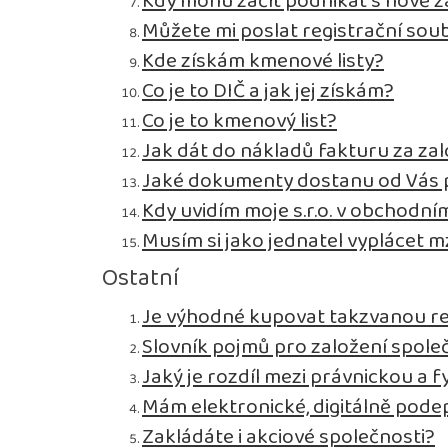
Kdy mohu začít podnikat s nově z
Můžete mi poslat registrační sou
Kde získám kmenové listy?
Co je to DIČ a jak jej získám?
Co je to kmenový list?
Jak dát do nákladů fakturu za zal
Jaké dokumenty dostanu od Vás p
Kdy uvidím moje s.r.o. v obchodním
Musím si jako jednatel vyplácet 
Ostatní
Je výhodné kupovat takzvanou r
Slovník pojmů pro založení spole
Jaký je rozdíl mezi právnickou a 
Mám elektronické, digitálně pode
Zakládáte i akciové společnosti?