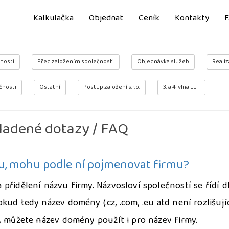
Kalkulačka
Objednat
Ceník
Kontakty
nosti
Před založením společnosti
Objednávka služeb
Realiz
čnosti
Ostatní
Postup založení s.r.o.
3. a 4. vlna EET
ladené dotazy / FAQ
, mohu podle ní pojmenovat firmu?
přidělení názvu firmy. Názvosloví společností se řídí d
okud tedy název domény (.cz, .com, .eu atd není rozlišují
, můžete název domény použít i pro název firmy.