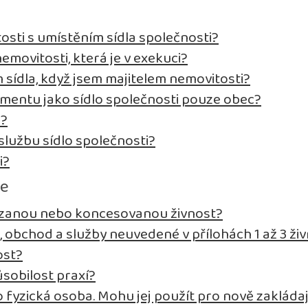
osti s umístěním sídla společnosti?
emovitosti, která je v exekuci?
sídla, když jsem majitelem nemovitosti?
entu jako sídlo společnosti pouze obec?
i?
lužbu sídlo společnosti?
i?
se
vázanou nebo koncesovanou živnost?
, obchod a služby neuvedené v přílohách 1 až 3 
ost?
sobilost praxí?
fyzická osoba. Mohu jej použít pro nově zakládaj