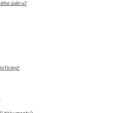
kého úvěru?
ní firmy?
?