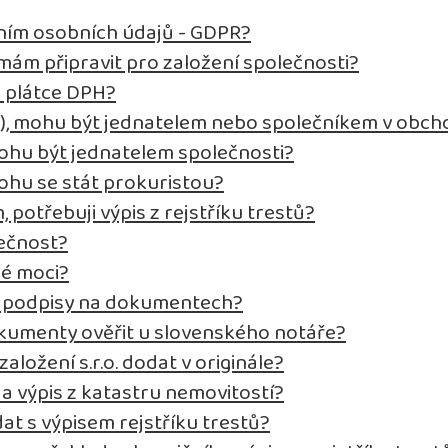
ním osobních údajů - GDPR?
ám připravit pro založení společnosti?
o plátce DPH?
t), mohu být jednatelem nebo společníkem v obch
ohu být jednatelem společnosti?
ohu se stát prokuristou?
, potřebuji výpis z rejstříku trestů?
lečnost?
né moci?
it podpisy na dokumentech?
kumenty ověřit u slovenského notáře?
ložení s.r.o. dodat v originále?
 a výpis z katastru nemovitostí?
at s výpisem rejstříku trestů?