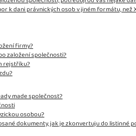
aloženou společností, potřebuji od Vás nějaké da
bor k dani právnických osob v jiném formátu, než
ožení firmy?
o založení společnosti?
 rejstříku?
mzdu?
eady made společnost?
čnosti
fyzickou osobou?
psané dokumenty, jak je zkonvertuju do listinné 