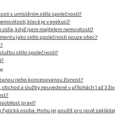
osti s umístěním sídla společnosti?
emovitosti, která je v exekuci?
sídla, když jsem majitelem nemovitosti?
entu jako sídlo společnosti pouze obec?
i?
lužbu sídlo společnosti?
i?
se
vázanou nebo koncesovanou živnost?
, obchod a služby neuvedené v přílohách 1 až 3 
ost?
sobilost praxí?
fyzická osoba. Mohu jej použít pro nově zakládaj