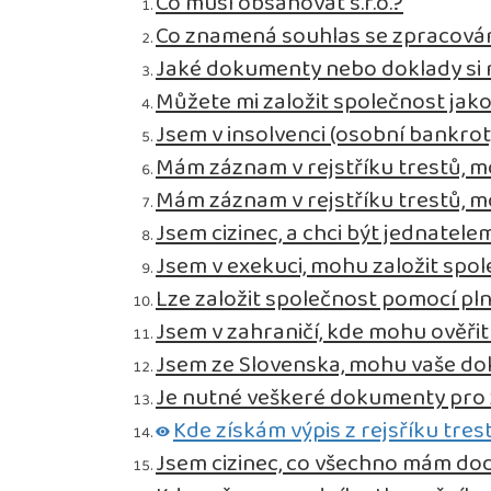
Co musí obsahovat s.r.o.?
Co znamená souhlas se zpracová
Jaké dokumenty nebo doklady si m
Můžete mi založit společnost jak
Jsem v insolvenci (osobní bankro
Mám záznam v rejstříku trestů, m
Mám záznam v rejstříku trestů, m
Jsem cizinec, a chci být jednatelem
Jsem v exekuci, mohu založit spo
Lze založit společnost pomocí pl
Jsem v zahraničí, kde mohu ověř
Jsem ze Slovenska, mohu vaše do
Je nutné veškeré dokumenty pro za
Kde získám výpis z rejsříku tres
Jsem cizinec, co všechno mám dod