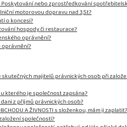
t Poskytování nebo zprostředkování spotřebitels
ilniční motorovou dopravu nad 3,5t?
tí o koncesi?
ozování hospody či restaurace?
tenského oprávnění?
é oprávnění?
 skutečných majitelů právnických osob při založe
d, u kterého je společnost zapsána?
k dani z příjmů právnických osob?
OBCHODU A ŽIVNOSTI s složenkou, mám ji zaplatit
založení společnosti?