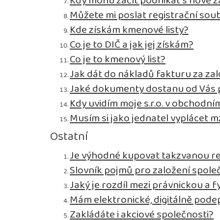
Kdy mohu začít podnikat s nově z
Můžete mi poslat registrační sou
Kde získám kmenové listy?
Co je to DIČ a jak jej získám?
Co je to kmenový list?
Jak dát do nákladů fakturu za zal
Jaké dokumenty dostanu od Vás p
Kdy uvidím moje s.r.o. v obchodním
Musím si jako jednatel vyplácet 
Ostatní
Je výhodné kupovat takzvanou r
Slovník pojmů pro založení spole
Jaký je rozdíl mezi právnickou a 
Mám elektronické, digitálně pode
Zakládáte i akciové společnosti?