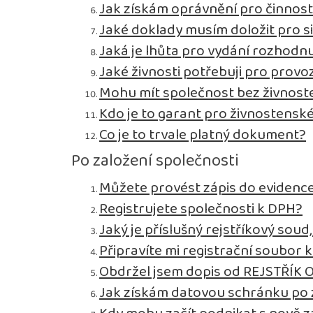
Jak získám oprávnění pro činnos
Jaké doklady musím doložit pro s
Jaká je lhůta pro vydání rozhodnu
Jaké živnosti potřebuji pro prov
Mohu mít společnost bez živnos
Kdo je to garant pro živnostensk
Co je to trvale platný dokument?
Po založení společnosti
Můžete provést zápis do evidence
Registrujete společnosti k DPH?
Jaký je příslušný rejstříkový sou
Připravíte mi registrační soubor 
Obdržel jsem dopis od REJSTŘÍK 
Jak získám datovou schránku po 