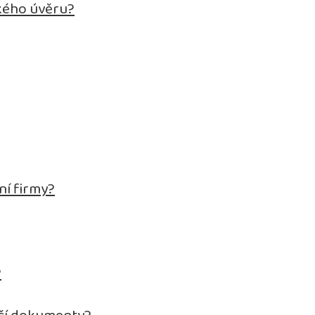
kého úvěru?
ní firmy?
?