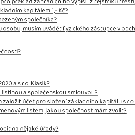
ro překlad zahraničního výpisu z rejstříku trest
kladním kapitálem 1,- Kč?
omezeným společníka?
ou osobu, musím uvádět fyzického zástupce v obc
ečnosti?
020 a s.r.o. Klasik?
u listinou a společenskou smlouvou?
 založit účet pro složení základního kapitálu s.r.o
kmenovým listem, jakou společnost mám zvolit?
odit na nějaké úřady?