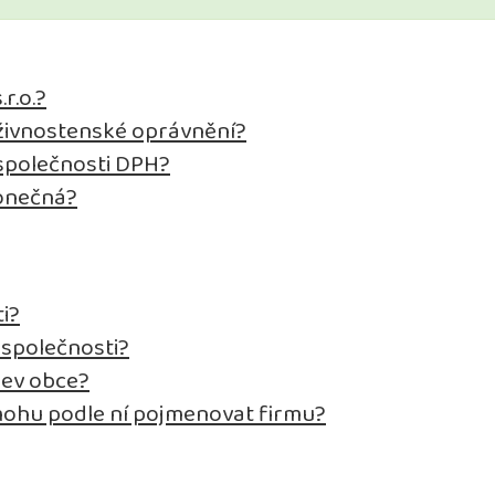
r.o.?
a živnostenské oprávnění?
 společnosti DPH?
konečná?
i?
 společnosti?
zev obce?
ohu podle ní pojmenovat firmu?