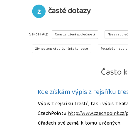
časté dotazy
Sekce FAQ:
Cena založení společnosti
Název společ
Živnostenská oprávnění a koncese
Po založení spole
Často k
Kde získám výpis z rejsříku tre
Výpis z rejsříku trestů, tak i výpis z k
CzechPointu
http://www.czechpoint.cz/p
úřadech své země, k tomu určených.