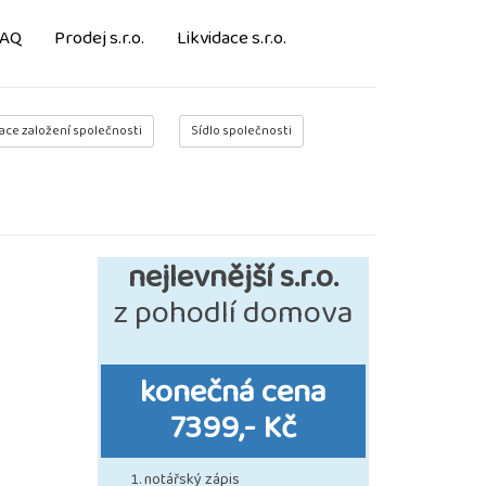
FAQ
Prodej s.r.o.
Likvidace s.r.o.
ace založení společnosti
Sídlo společnosti
nejlevnější s.r.o.
z pohodlí domova
konečná cena
7399,- Kč
notářský zápis