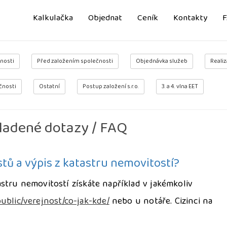
Kalkulačka
Objednat
Ceník
Kontakty
nosti
Před založením společnosti
Objednávka služeb
Realiz
čnosti
Ostatní
Postup založení s.r.o.
3. a 4. vlna EET
ladené dotazy / FAQ
stů a výpis z katastru nemovitostí?
atastru nemovitostí získáte například v jakémkoliv
ublic/verejnost/co-jak-kde/
nebo u notáře. Cizinci na