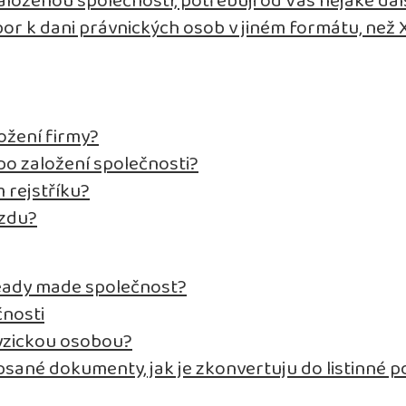
aloženou společností, potřebuji od Vás nějaké da
bor k dani právnických osob v jiném formátu, než
ožení firmy?
o založení společnosti?
 rejstříku?
mzdu?
eady made společnost?
čnosti
fyzickou osobou?
psané dokumenty, jak je zkonvertuju do listinné 