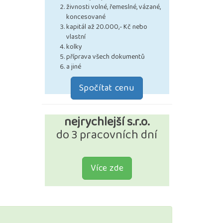
živnosti volné, řemeslné, vázané,
koncesované
kapitál až 20.000,- Kč nebo
vlastní
kolky
příprava všech dokumentů
a jiné
Spočítat cenu
nejrychlejší s.r.o.
do 3 pracovních dní
Více zde