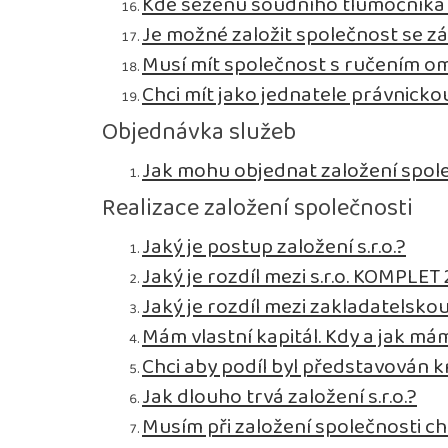
Kde seženu soudního tlumočníka p
Je možné založit společnost se zá
Musí mít společnost s ručením 
Chci mít jako jednatele právnick
Objednávka služeb
Jak mohu objednat založení spol
Realizace založení společnosti
Jaký je postup založení s.r.o.?
Jaký je rozdíl mezi s.r.o. KOMPLET 2
Jaký je rozdíl mezi zakladatelsko
Mám vlastní kapitál. Kdy a jak mám
Chci aby podíl byl představován 
Jak dlouho trvá založení s.r.o.?
Musím při založení společnosti ch