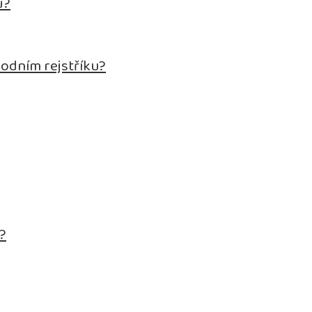
ů?
hodním rejstříku?
.?