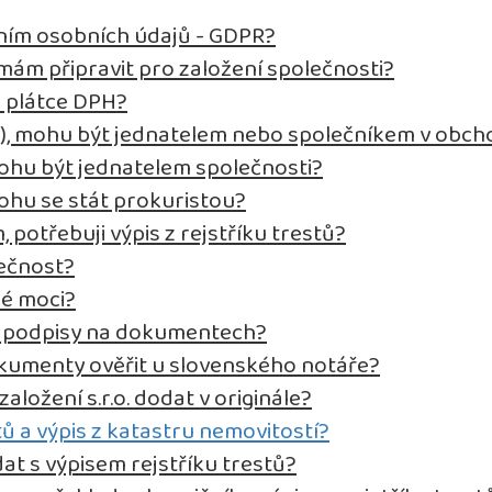
ním osobních údajů - GDPR?
ám připravit pro založení společnosti?
o plátce DPH?
t), mohu být jednatelem nebo společníkem v obch
ohu být jednatelem společnosti?
ohu se stát prokuristou?
, potřebuji výpis z rejstříku trestů?
lečnost?
né moci?
it podpisy na dokumentech?
kumenty ověřit u slovenského notáře?
ložení s.r.o. dodat v originále?
tů a výpis z katastru nemovitostí?
at s výpisem rejstříku trestů?