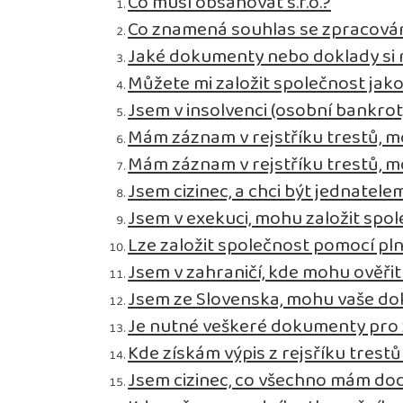
Co musí obsahovat s.r.o.?
Co znamená souhlas se zpracová
Jaké dokumenty nebo doklady si m
Můžete mi založit společnost jak
Jsem v insolvenci (osobní bankro
Mám záznam v rejstříku trestů, m
Mám záznam v rejstříku trestů, m
Jsem cizinec, a chci být jednatelem
Jsem v exekuci, mohu založit spo
Lze založit společnost pomocí pl
Jsem v zahraničí, kde mohu ověř
Jsem ze Slovenska, mohu vaše do
Je nutné veškeré dokumenty pro za
Kde získám výpis z rejsříku trestů
Jsem cizinec, co všechno mám dod