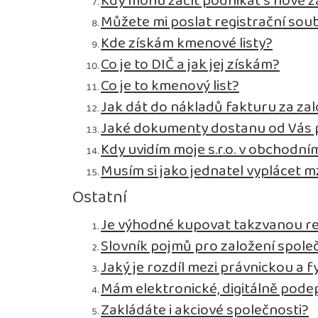
Kdy mohu začít podnikat s nově z
Můžete mi poslat registrační sou
Kde získám kmenové listy?
Co je to DIČ a jak jej získám?
Co je to kmenový list?
Jak dát do nákladů fakturu za zal
Jaké dokumenty dostanu od Vás p
Kdy uvidím moje s.r.o. v obchodním
Musím si jako jednatel vyplácet 
Ostatní
Je výhodné kupovat takzvanou r
Slovník pojmů pro založení spole
Jaký je rozdíl mezi právnickou a 
Mám elektronické, digitálně pode
Zakládáte i akciové společnosti?