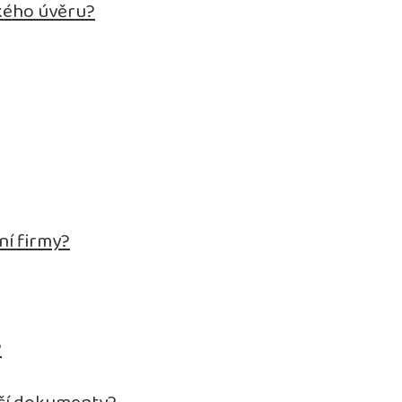
kého úvěru?
ní firmy?
?