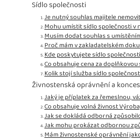
Sídlo společnosti
Je nutný souhlas majitele nemovit
Mohu umístit sídlo společnosti v n
Musím dodat souhlas s umístěním 
Proč mám v zakladatelském dokum
Kde poskytujete sídlo společnost
Co obsahuje cena za doplňkovou s
Kolik stojí služba sídlo společnost
Živnostenská oprávnění a konce
Jaký je příplatek za řemeslnou, 
Co obsahuje volná živnost Výroba
Jak se dokládá odborná způsobil
Jak mohu prokázat odbornou způ
Mám živnostenské oprávnění jako 