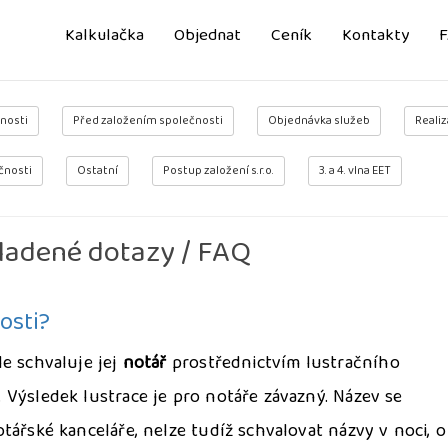
Kalkulačka
Objednat
Ceník
Kontakty
nosti
Před založením společnosti
Objednávka služeb
Realiz
čnosti
Ostatní
Postup založení s.r.o.
3. a 4. vlna EET
ladené dotazy / FAQ
osti?
e schvaluje jej
notář
prostřednictvím lustračního
Výsledek lustrace je pro notáře závazný. Název se
tářské kanceláře, nelze tudíž schvalovat názvy v noci, o