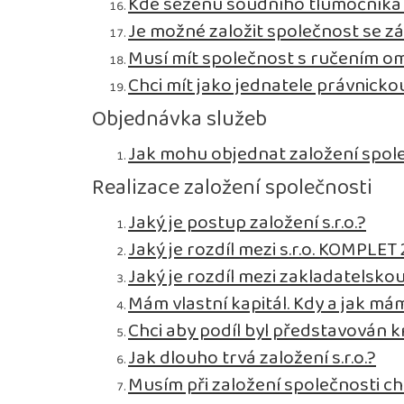
Kde seženu soudního tlumočníka p
Je možné založit společnost se zá
Musí mít společnost s ručením 
Chci mít jako jednatele právnick
Objednávka služeb
Jak mohu objednat založení spol
Realizace založení společnosti
Jaký je postup založení s.r.o.?
Jaký je rozdíl mezi s.r.o. KOMPLET 2
Jaký je rozdíl mezi zakladatelsko
Mám vlastní kapitál. Kdy a jak mám
Chci aby podíl byl představován 
Jak dlouho trvá založení s.r.o.?
Musím při založení společnosti ch