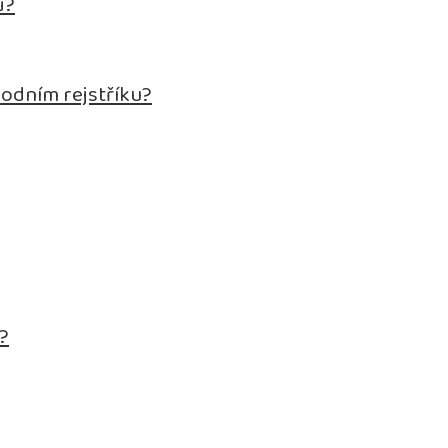
ů?
hodním rejstříku?
.?