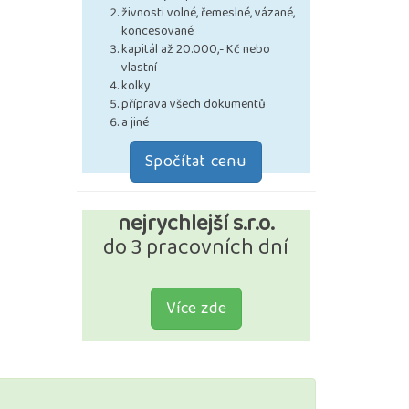
živnosti volné, řemeslné, vázané,
koncesované
kapitál až 20.000,- Kč nebo
vlastní
kolky
příprava všech dokumentů
a jiné
Spočítat cenu
nejrychlejší s.r.o.
do 3 pracovních dní
Více zde