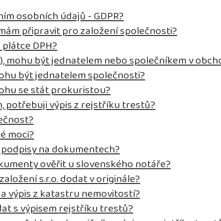
ním osobních údajů - GDPR?
ám připravit pro založení společnosti?
o plátce DPH?
t), mohu být jednatelem nebo společníkem v obch
ohu být jednatelem společnosti?
ohu se stát prokuristou?
, potřebuji výpis z rejstříku trestů?
lečnost?
né moci?
it podpisy na dokumentech?
kumenty ověřit u slovenského notáře?
ložení s.r.o. dodat v originále?
 a výpis z katastru nemovitostí?
at s výpisem rejstříku trestů?