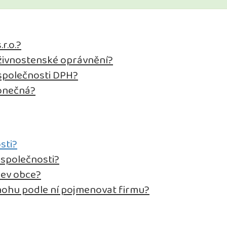
r.o.?
a živnostenské oprávnění?
 společnosti DPH?
konečná?
sti?
 společnosti?
zev obce?
ohu podle ní pojmenovat firmu?