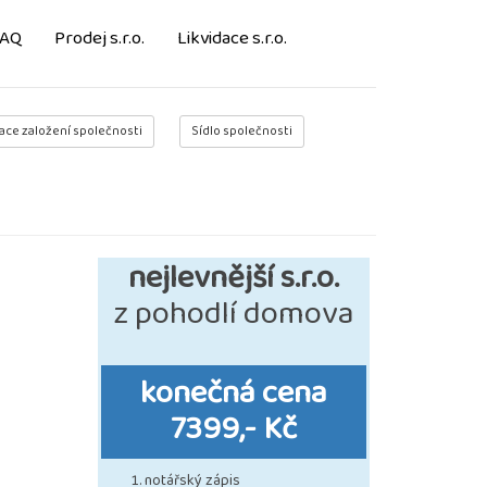
FAQ
Prodej s.r.o.
Likvidace s.r.o.
ace založení společnosti
Sídlo společnosti
nejlevnější s.r.o.
z pohodlí domova
konečná cena
7399,- Kč
notářský zápis