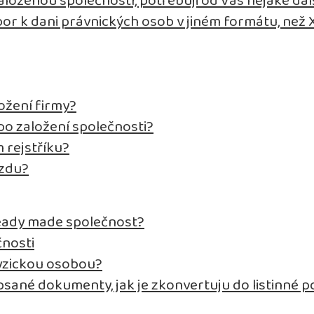
aloženou společností, potřebuji od Vás nějaké da
bor k dani právnických osob v jiném formátu, než
ožení firmy?
o založení společnosti?
 rejstříku?
mzdu?
eady made společnost?
čnosti
fyzickou osobou?
psané dokumenty, jak je zkonvertuju do listinné 