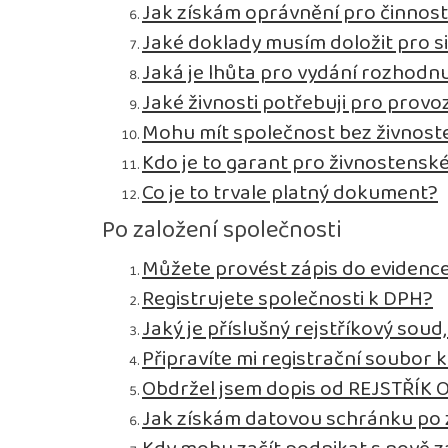
Jak získám oprávnění pro činnos
Jaké doklady musím doložit pro s
Jaká je lhůta pro vydání rozhodnu
Jaké živnosti potřebuji pro prov
Mohu mít společnost bez živnos
Kdo je to garant pro živnostensk
Co je to trvale platný dokument?
Po založení společnosti
Můžete provést zápis do evidence
Registrujete společnosti k DPH?
Jaký je příslušný rejstříkový sou
Připravíte mi registrační soubor 
Obdržel jsem dopis od REJSTŘÍK 
Jak získám datovou schránku po 