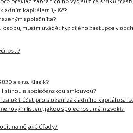
ro překlad zahraničního výpisu z rejstříku trest
kladním kapitálem 1,- Kč?
omezeným společníka?
ou osobu, musím uvádět fyzického zástupce v obc
ečnosti?
020 a s.r.o. Klasik?
u listinou a společenskou smlouvou?
 založit účet pro složení základního kapitálu s.r.o
kmenovým listem, jakou společnost mám zvolit?
odit na nějaké úřady?