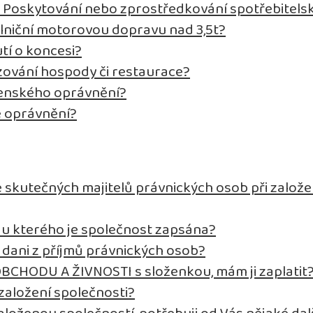
t Poskytování nebo zprostředkování spotřebitels
ilniční motorovou dopravu nad 3,5t?
tí o koncesi?
ozování hospody či restaurace?
tenského oprávnění?
é oprávnění?
 skutečných majitelů právnických osob při založe
d, u kterého je společnost zapsána?
k dani z příjmů právnických osob?
OBCHODU A ŽIVNOSTI s složenkou, mám ji zaplatit
založení společnosti?