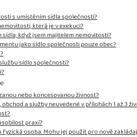
osti s umístěním sídla společnosti?
emovitosti, která je v exekuci?
sídla, když jsem majitelem nemovitosti?
entu jako sídlo společnosti pouze obec?
i?
lužbu sídlo společnosti?
i?
se
vázanou nebo koncesovanou živnost?
, obchod a služby neuvedené v přílohách 1 až 3 
ost?
sobilost praxí?
fyzická osoba. Mohu jej použít pro nově zakládaj